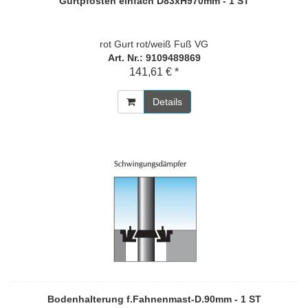
Gurtpfosten einfach D83xH970mm - 1 ST
rot Gurt rot/weiß Fuß VG
Art. Nr.: 9109489869
141,61 € *
Details
Bodenhalterung f.Fahnenmast-D.90mm - 1 ST