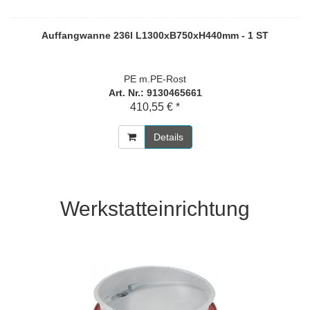
Auffangwanne 236l L1300xB750xH440mm - 1 ST
PE m.PE-Rost
Art. Nr.: 9130465661
410,55 € *
Details
Werkstatteinrichtung