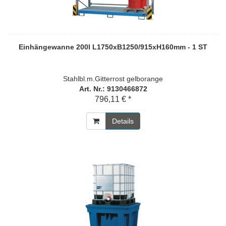
Einhängewanne 200l L1750xB1250/915xH160mm - 1 ST
Stahlbl.m.Gitterrost gelborange
Art. Nr.: 9130466872
796,11 € *
Details