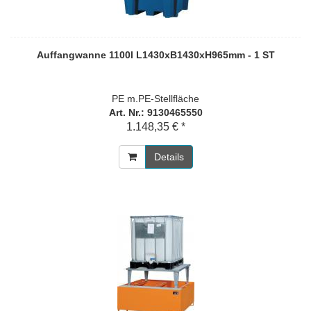
Auffangwanne 1100l L1430xB1430xH965mm - 1 ST
PE m.PE-Stellfläche
Art. Nr.: 9130465550
1.148,35 € *
Details