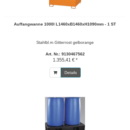
Auffangwanne 1000l L1460xB1460xH1090mm - 1 ST
Stahlbl.m.Gitterrost gelborange
Art. Nr.: 9130467562
1.355,41 € *
Details