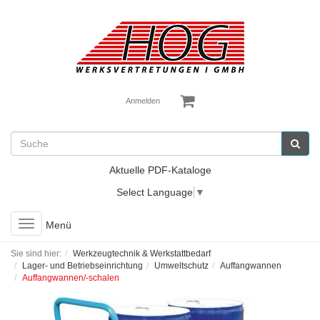
Anmelden
Aktuelle PDF-Kataloge
Select Language
▼
Toggle
Menü
navigation
Sie sind hier:
Werkzeugtechnik & Werkstattbedarf
Lager- und Betriebseinrichtung
Umweltschutz
Auffangwannen
Auffangwannen/-schalen