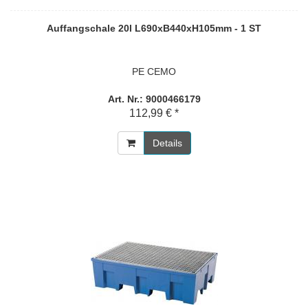
Auffangschale 20l L690xB440xH105mm - 1 ST
PE CEMO
Art. Nr.: 9000466179
112,99 € *
Details