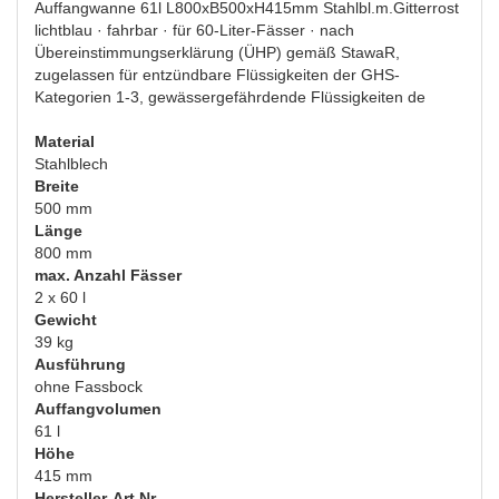
Auffangwanne 61l L800xB500xH415mm Stahlbl.m.Gitterrost
lichtblau · fahrbar · für 60-Liter-Fässer · nach
Übereinstimmungserklärung (ÜHP) gemäß StawaR,
zugelassen für entzündbare Flüssigkeiten der GHS-
Kategorien 1-3, gewässergefährdende Flüssigkeiten de
Material
Stahlblech
Breite
500 mm
Länge
800 mm
max. Anzahl Fässer
2 x 60 l
Gewicht
39 kg
Ausführung
ohne Fassbock
Auffangvolumen
61 l
Höhe
415 mm
Hersteller-Art.Nr.