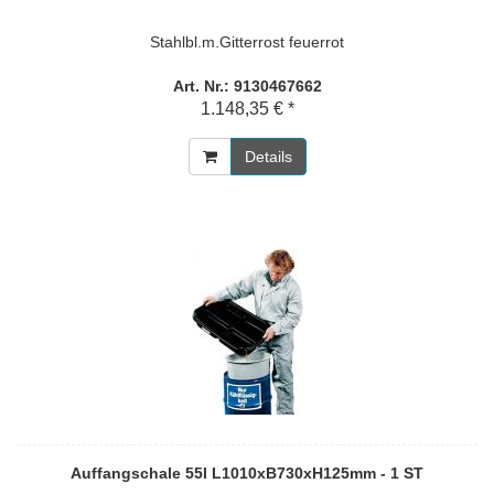
Stahlbl.m.Gitterrost feuerrot
Art. Nr.: 9130467662
1.148,35 € *
Details
Auffangschale 55l L1010xB730xH125mm - 1 ST