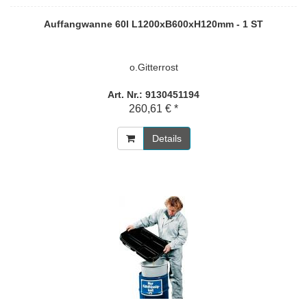
Auffangwanne 60l L1200xB600xH120mm - 1 ST
o.Gitterrost
Art. Nr.: 9130451194
260,61 € *
Details