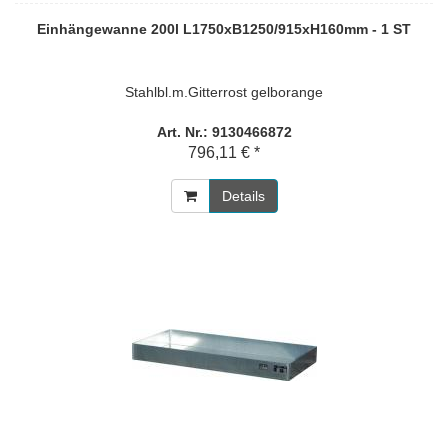
Einhängewanne 200l L1750xB1250/915xH160mm - 1 ST
Stahlbl.m.Gitterrost gelborange
Art. Nr.: 9130466872
796,11 € *
Details