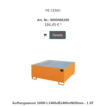
PE CEMO
Art. Nr.: 9000466180
184,45 € *
Details
Auffangwanne 1000l L1460xB1460xH620mm - 1 ST