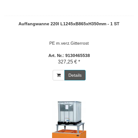
Auffangwanne 220l L1245xB865xH350mm - 1 ST
PE m.verz.Gitterrost
Art. Nr.: 9130465538
327,25 € *
Details