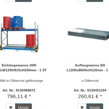
Einhängewanne 200l
Auffangwanne 60l
0xB1250/915xH160mm - 1 ST
L1200xB600xH120mm - 1
hlbl.m.Gitterrost gelborange
o.Gitterrost
Art. Nr.: 9130466872
Art. Nr.: 9130451194
796,11 € *
260,61 € *
Details
Details