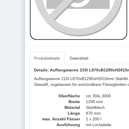
Produktdetails
Datenblatt
Details: Auffangwanne 215l L870xB1290xH2015mm 
Auffangwanne 215l L870xB1290xH2015mm Stahlbl.m.Gi
StawaR, zugelassen für entzündbare Flüssigkeiten
Oberfläche
rot, RAL 3000
Breite
1290 mm
Material
Stahlblech
Länge
870 mm
max. Anzahl Fässer
2 x 200 l
Ausführung
mit Lochplatte