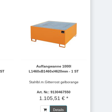
Auffangwanne 1000l
 ST
L1460xB1460xH620mm - 1 ST
Stahlbl.m.Gitterrost gelborange
Art. Nr.: 9130467550
1.105,51 € *
Details