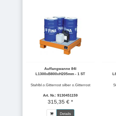
Auffangwanne 84l
L1300xB800xH205mm - 1 ST
L
Stahlbl.o.Gitterrost silber o.Gitterrost
S
Art. Nr.: 9130451159
315,35 € *
Details