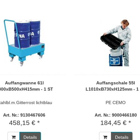
Auffangwanne 61l
Auffangschale 55l
800xB500xH415mm - 1 ST
L1010xB730xH125mm - 1
tahlbl.m.Gitterrost lichtblau
PE CEMO
Art. Nr.: 9130467606
Art. Nr.: 9000466180
458,15 € *
184,45 € *
Details
Details