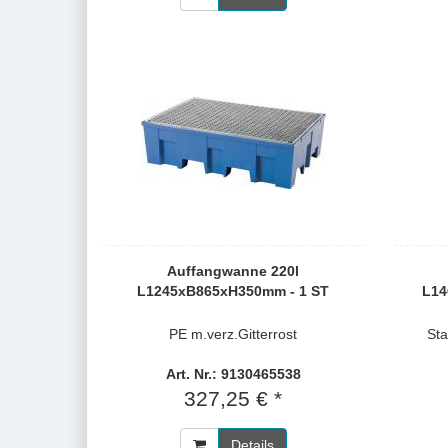
Auffangwanne 220l
L1245xB865xH350mm - 1 ST
L14
PE m.verz.Gitterrost
Sta
Art. Nr.: 9130465538
327,25 € *
Details