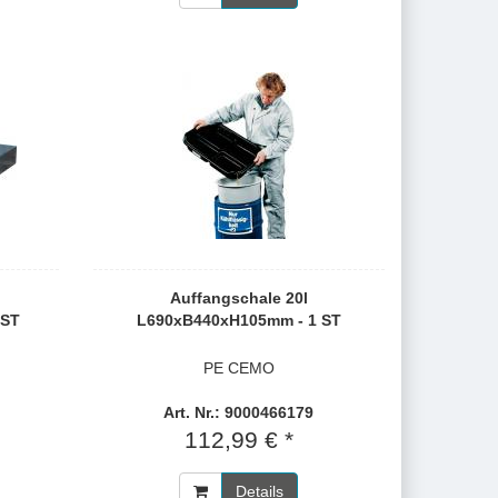
Auffangschale 20l
 ST
L690xB440xH105mm - 1 ST
PE CEMO
Art. Nr.: 9000466179
112,99 € *
Details