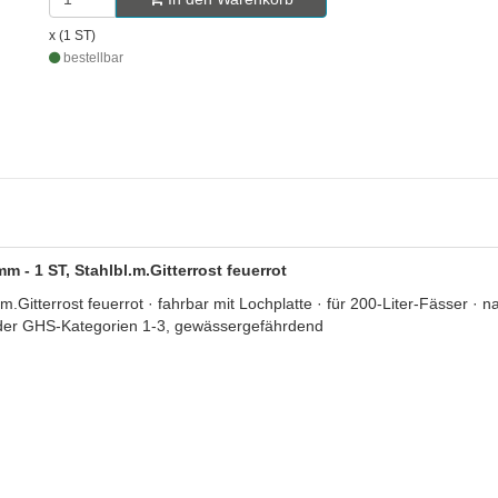
x (1 ST)
bestellbar
- 1 ST, Stahlbl.m.Gitterrost feuerrot
tterrost feuerrot · fahrbar mit Lochplatte · für 200-Liter-Fässer 
 der GHS-Kategorien 1-3, gewässergefährdend