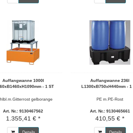
Auffangwanne 1000l
Auffangwanne 236l
60xB1460xH1090mm - 1 ST
L1300xB750xH440mm - 1
hlbl.m.Gitterrost gelborange
PE m.PE-Rost
Art. Nr.: 9130467562
Art. Nr.: 9130465661
1.355,41 € *
410,55 € *
Details
Details