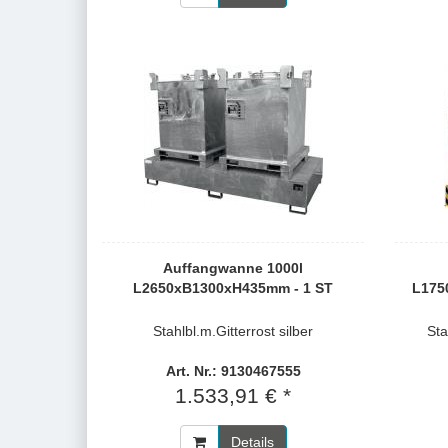
Auffangwanne 1000l
L2650xB1300xH435mm - 1 ST
L175
Stahlbl.m.Gitterrost silber
Sta
Art. Nr.: 9130467555
1.533,91 € *
Details