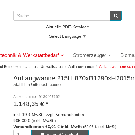
Aktuelle PDF-Kataloge
Select Language
▼
technik & Werkstattbedarf
Stromerzeuger
Bioma
nd Betriebseinrichtung
Umweltschutz
Auffangwannen
Auffangwannen/-scha
Auffangwanne 215l L870xB1290xH2015m
Stahlbl.m.Gitterrost feuerrot
Artikelnummer: 9130467662
1.148,35 €
*
inkl. 19% MwSt., zzgl. Versandkosten
965,00 € (exkl. MwSt.)
Versandkosten 63,01 € inkl. MwSt
(52,95 € exkl. MwSt)
In den Warenkorb