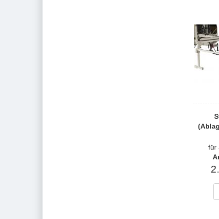
S
(Abla
für
A
2