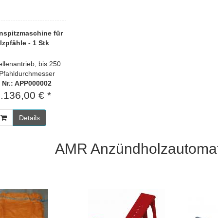
spitzmaschine für
lzpfähle - 1 Stk
llenantrieb, bis 250
fahldurchmesser
. Nr.: APP000002
.136,00 € *
Details
AMR Anzündholzautoma