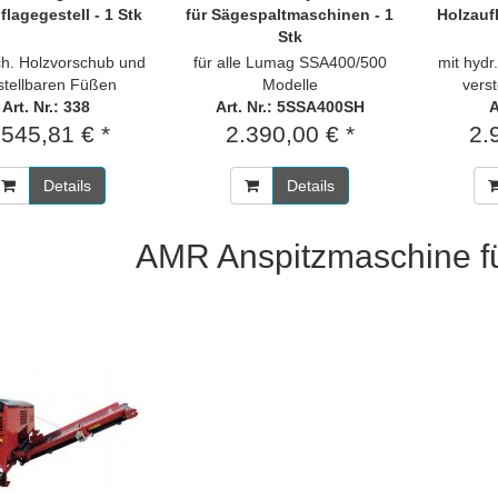
flagegestell - 1 Stk
für Sägespaltmaschinen - 1
Holzaufl
Stk
h. Holzvorschub und
für alle Lumag SSA400/500
mit hydr
stellbaren Füßen
Modelle
vers
Art. Nr.: 338
Art. Nr.: 5SSA400SH
A
.545,81 € *
2.390,00 € *
2.
Details
Details
AMR Anspitzmaschine fü