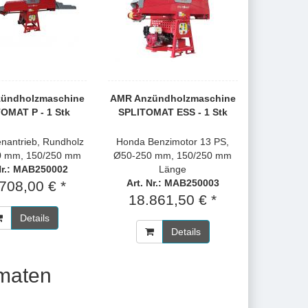
ündholzmaschine
AMR Anzündholzmaschine
OMAT P - 1 Stk
SPLITOMAT ESS - 1 Stk
enantrieb, Rundholz
Honda Benzimotor 13 PS,
0 mm, 150/250 mm
Ø50-250 mm, 150/250 mm
Nr.: MAB250002
Länge
Art. Nr.: MAB250003
708,00 € *
18.861,50 € *
Details
Details
maten