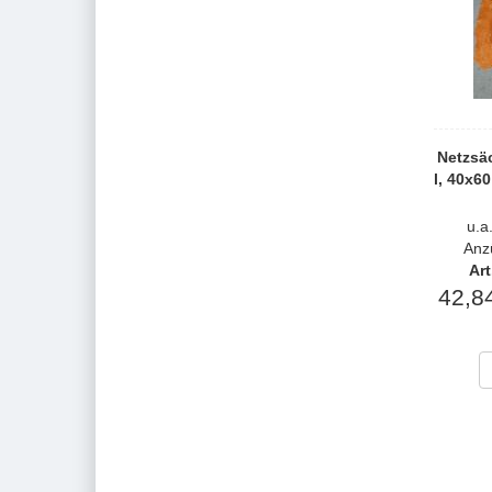
Netzsäc
l, 40x6
u.a
Anz
Art
42,8