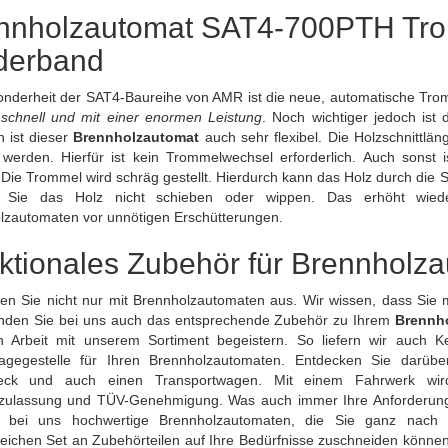
nnholzautomat SAT4-700PTH Tro
derband
onderheit der SAT4-Baureihe von AMR ist die neue, automatische Tr
t
schnell und mit einer enormen Leistung
. Noch wichtiger jedoch ist
 ist dieser
Brennholzautomat
auch sehr flexibel. Die Holzschnittl
lt werden. Hierfür ist kein Trommelwechsel erforderlich. Auch son
 Die Trommel wird schräg gestellt. Hierdurch kann das Holz durch die
Sie das Holz nicht schieben oder wippen. Das erhöht wieder
lzautomaten vor unnötigen Erschütterungen.
ktionales Zubehör für Brennholz
tten Sie nicht nur mit Brennholzautomaten aus. Wir wissen, dass Si
inden Sie bei uns auch das entsprechende Zubehör zu Ihrem
Brennh
en Arbeit mit unserem Sortiment begeistern. So liefern wir auch K
agegestelle
für Ihren Brennholzautomaten. Entdecken Sie darüber
eck und auch einen Transportwagen. Mit einem Fahrwerk wird 
zulassung und TÜV-Genehmigung. Was auch immer Ihre Anforderungen 
n bei uns hochwertige Brennholzautomaten, die Sie ganz nac
eichen Set an Zubehörteilen auf Ihre Bedürfnisse zuschneiden könne