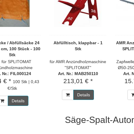
ke / Abfüllsäcke 24
Abfülltisch, klappbar - 1
AMR Anz
0 cm, 100 Stück - 100
Stk
SPLIT
Stk
. für SPLITOMAT
für AMR Anzündholzmaschine
Zapfwell
ündholzmaschine
"SPLITOMAT"
Ø50-25
. Nr.: FIL000124
Art. Nr.: MAB250110
Art. 
4 € *
213,01 € *
15.
100 Stk | 0,43
€/Stk
Details
Details
Säge-Spalt-Auto