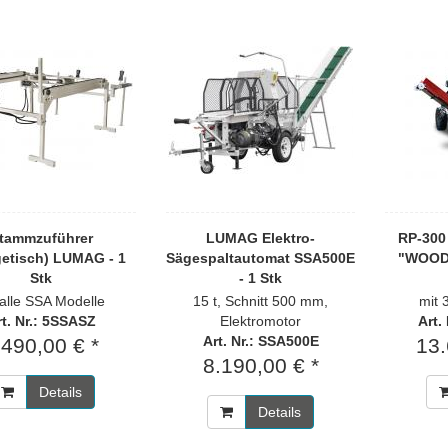
tammzuführer
LUMAG Elektro-
RP-300
getisch) LUMAG - 1
Sägespaltautomat SSA500E
"WOODP
Stk
- 1 Stk
 alle SSA Modelle
15 t, Schnitt 500 mm,
mit 
rt. Nr.: 5SSASZ
Elektromotor
Art.
Art. Nr.: SSA500E
.490,00 € *
13.
8.190,00 € *
Details
Details