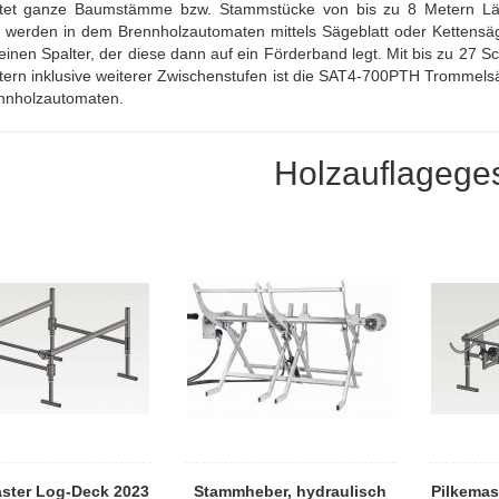
itet ganze Baumstämme bzw. Stammstücke von bis zu 8 Metern Län
werden in dem Brennholzautomaten mittels Sägeblatt oder Kettensä
 einen
Spalter
, der diese dann auf ein Förderband legt. Mit bis zu 27 S
ern inklusive weiterer Zwischenstufen ist die SAT4-700PTH Trommelsä
nnholzautomaten.
Holzauflageges
aster Log-Deck 2023
Stammheber, hydraulisch
Pilkemas