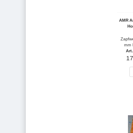
AMR An
Ho
Zapfwe
mm P
Art
17