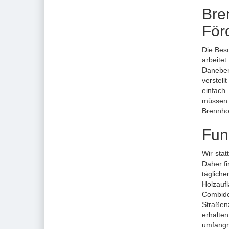
Bre
För
Die Bes
arbeite
Daneben
verstel
einfach.
müssen 
Brennho
Fun
Wir sta
Daher f
täglich
Holzaufl
Combid
Straßen
erhalte
umfangr