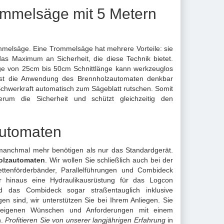
mmelsäge mit 5 Metern
ommelsäge. Eine
Trommelsäge
hat mehrere Vorteile: sie
 das Maximum an Sicherheit, die diese Technik bietet.
änge von 25cm bis 50cm Schnittlänge kann werkzeuglos
st ist die Anwendung des Brennholzautomaten denkbar
 Schwerkraft automatisch zum Sägeblatt rutschen. Somit
um die Sicherheit und schützt gleichzeitig den
automaten
e manchmal mehr benötigen als nur das Standardgerät.
olzautomaten
. Wir wollen Sie schließlich auch bei der
ettenförderbänder, Parallelführungen und Combideck
 hinaus eine Hydraulikausrüstung für das Logcon
das Combideck sogar straßentauglich inklusive
sind, wir unterstützen Sie bei Ihrem Anliegen. Sie
h eigenen Wünschen und Anforderungen mit einem
n.
Profitieren Sie von unserer langjährigen Erfahrung
in