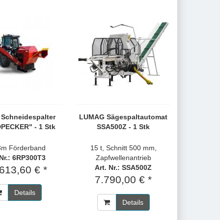
 Schneidespalter
LUMAG Sägespaltautomat
ECKER" - 1 Stk
SSA500Z - 1 Stk
3m Förderband
15 t, Schnitt 500 mm,
 Nr.: 6RP300T3
Zapfwellenantrieb
Art. Nr.: SSA500Z
613,60 € *
7.790,00 € *
Details
Details