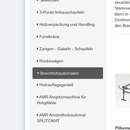
Seilwinden
verarbe
Stämme 
3-Punkt Anbauschaufeln
dann in
Zentimet
Holzverpackung und Handling
den Bre
Forstkräne
Zangen - Gabeln - Schaufeln
Rückewägen
Brennholzautomaten
Holzauflagegestell
AMR Anspitzmaschine für
Holzpfähle
AMR Anzündholzautomat
SPLITOMAT
Pilkem