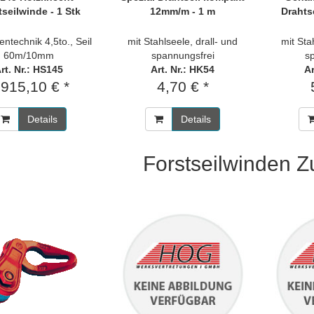
tseilwinde - 1 Stk
12mm/m - 1 m
Drahts
entechnik 4,5to., Seil
mit Stahlseele, drall- und
mit Sta
60m/10mm
spannungsfrei
s
rt. Nr.: HS145
Art. Nr.: HK54
Ar
.915,10 € *
4,70 € *
Details
Details
Forstseilwinden 