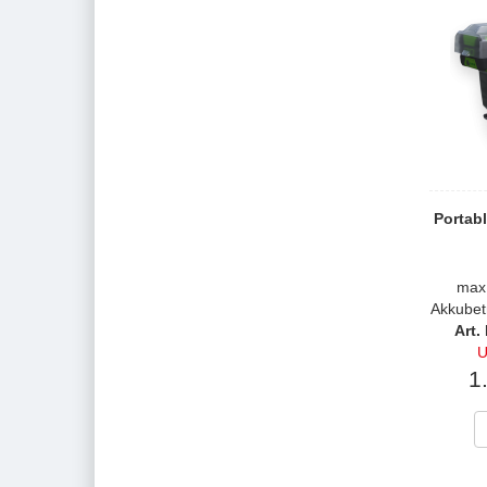
Portab
max.
Akkubetr
Art.
1