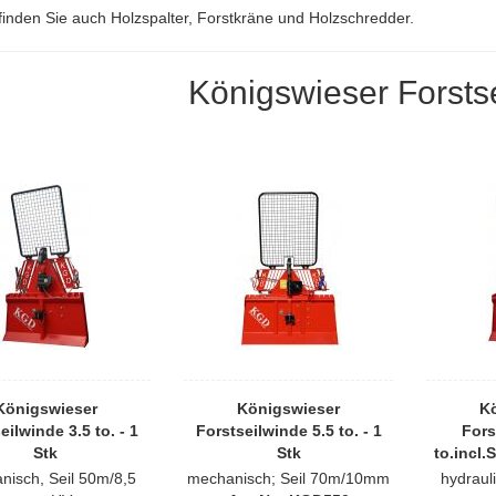
finden Sie auch
Holzspalter
,
Forstkräne
und
Holzschredder
.
Königswieser Forsts
Königswieser
Königswieser
K
eilwinde 3.5 to. - 1
Forstseilwinde 5.5 to. - 1
Fors
Stk
Stk
to.incl.
nisch, Seil 50m/8,5
mechanisch; Seil 70m/10mm
hydraul