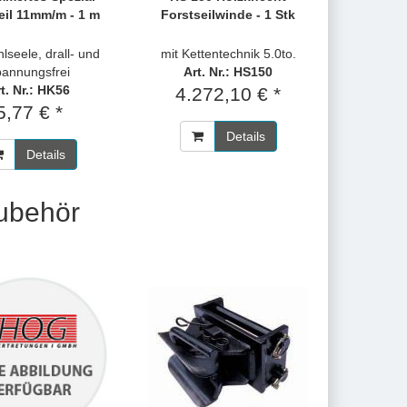
eil 11mm/m - 1 m
Forstseilwinde - 1 Stk
hlseele, drall- und
mit Kettentechnik 5.0to.
pannungsfrei
Art. Nr.: HS150
t. Nr.: HK56
4.272,10 € *
5,77 € *
Details
Details
Zubehör