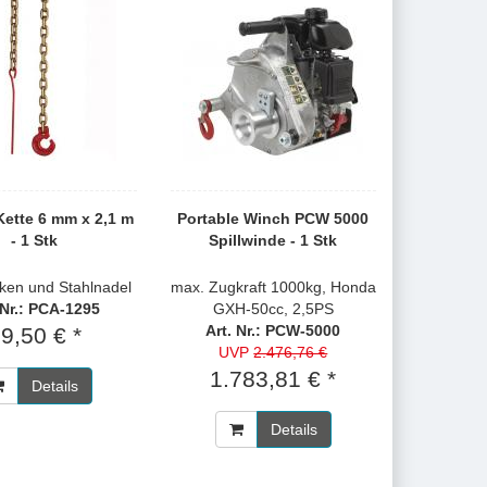
ette 6 mm x 2,1 m
Portable Winch PCW 5000
- 1 Stk
Spillwinde - 1 Stk
ken und Stahlnadel
max. Zugkraft 1000kg, Honda
 Nr.: PCA-1295
GXH-50cc, 2,5PS
Art. Nr.: PCW-5000
9,50 € *
UVP
2.476,76 €
1.783,81 € *
Details
Details