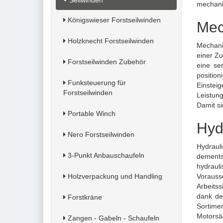
Seilwinden
mechani
Königswieser Forstseilwinden
Mec
Holzknecht Forstseilwinden
Mechani
einer Zu
Forstseilwinden Zubehör
eine se
positio
Funksteuerung für
Einstei
Forstseilwinden
Leistung
Damit si
Portable Winch
Hyd
Nero Forstseilwinden
Hydraul
3-Punkt Anbauschaufeln
dements
hydraul
Holzverpackung und Handling
Vorauss
Arbeitss
dank de
Forstkräne
Sortimen
Motorsäg
Zangen - Gabeln - Schaufeln