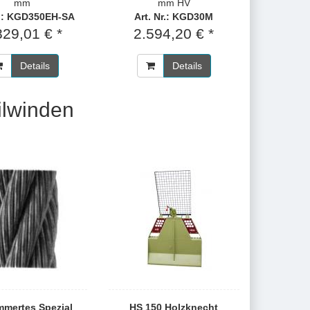
mm
mm HV
r.: KGD350EH-SA
Art. Nr.: KGD30M
829,01 € *
2.594,20 € *
Details
Details
ilwinden
mertes Spezial
HS 150 Holzknecht