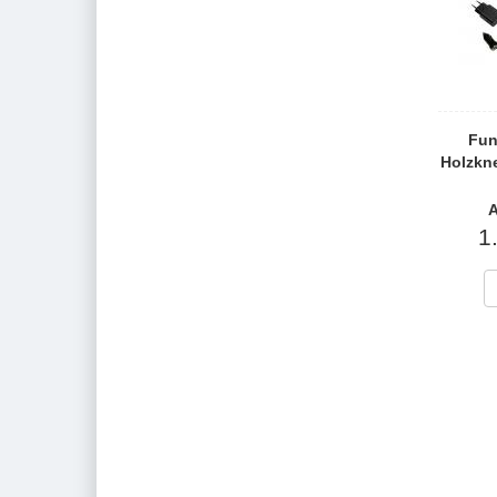
Fun
Holzkn
A
1