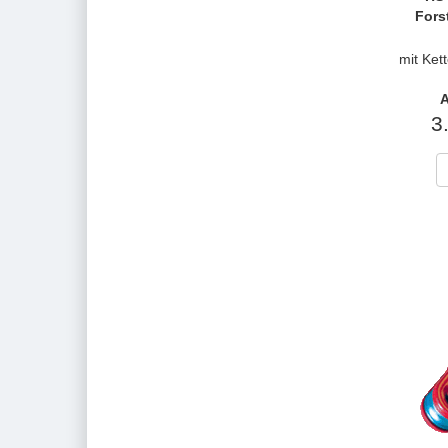
Fors
mit Kett
A
3