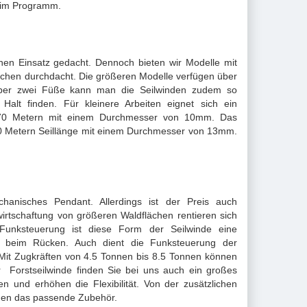
 im Programm.
chen Einsatz gedacht. Dennoch bieten wir Modelle mit
ochen durchdacht. Die größeren Modelle verfügen über
Über zwei Füße kann man die Seilwinden zudem so
Halt finden. Für kleinere Arbeiten eignet sich ein
n 70 Metern mit einem Durchmesser von 10mm. Das
 90 Metern Seillänge mit einem Durchmesser von 13mm.
chanisches Pendant. Allerdings ist der Preis auch
rtschaftung von größeren Waldflächen rentieren sich
Funksteuerung ist diese Form der Seilwinde eine
it beim Rücken. Auch dient die Funksteuerung der
 Mit Zugkräften von 4.5 Tonnen bis 8.5 Tonnen können
r Forstseilwinde finden Sie bei uns auch ein großes
en und erhöhen die Flexibilität. Von der zusätzlichen
hnen das passende Zubehör.