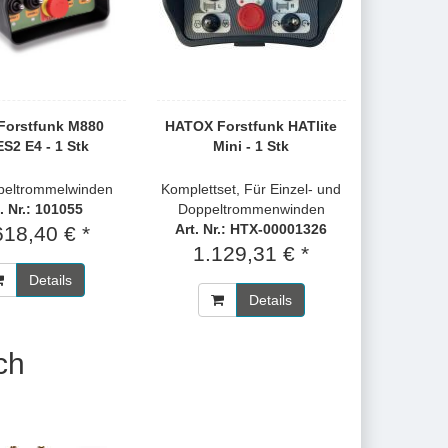
Forstfunk M880
HATOX Forstfunk HATlite
S2 E4 - 1 Stk
Mini - 1 Stk
ppeltrommelwinden
Komplettset, Für Einzel- und
. Nr.: 101055
Doppeltrommenwinden
Art. Nr.: HTX-00001326
618,40 € *
1.129,31 € *
Details
Details
ch