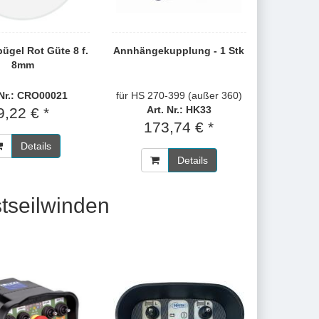
bügel Rot Güte 8 f.
Annhängekupplung - 1 Stk
8mm
 Nr.: CRO00021
für HS 270-399 (außer 360)
Art. Nr.: HK33
9,22 € *
173,74 € *
Details
Details
tseilwinden