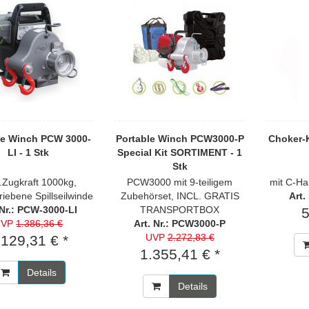
le Winch PCW 3000-
Portable Winch PCW3000-P
Choker-K
LI - 1 Stk
Special Kit SORTIMENT - 1
Stk
Zugkraft 1000kg,
PCW3000 mit 9-teiligem
mit C-Ha
iebene Spillseilwinde
Zubehörset, INCL. GRATIS
Art.
 Nr.: PCW-3000-LI
TRANSPORTBOX
5
UVP
1.386,36 €
Art. Nr.: PCW3000-P
UVP
2.272,83 €
.129,31 € *
1.355,41 € *
Details
Details