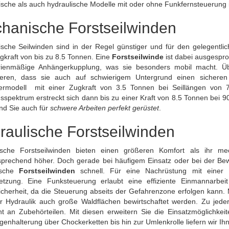
sche als auch hydraulische Modelle mit oder ohne Funkfernsteuerung
hanische Forstseilwinden
sche Seilwinden sind in der Regel günstiger und für den gelegentli
gkraft von bis zu 8.5 Tonnen. Eine
Forstseilwinde
ist dabei ausgespr
rienmäßige Anhängerkupplung, was sie besonders mobil macht. 
nieren, dass sie auch auf schwierigem Untergrund einen sicheren 
germodell mit einer Zugkraft von 3.5 Tonnen bei Seillängen vo
sspektrum erstreckt sich dann bis zu einer Kraft von 8.5 Tonnen bei
nd Sie auch für
schwere Arbeiten perfekt gerüstet
.
raulische Forstseilwinden
ische Forstseilwinden bieten einen größeren Komfort als ihr me
prechend höher. Doch gerade bei häufigem Einsatz oder bei der Bewi
ische
Forstseilwinden
schnell. Für eine Nachrüstung mit einer 
etzung. Eine Funksteuerung erlaubt eine effiziente Einmannarbe
icherheit, da die Steuerung abseits der Gefahrenzone erfolgen kann.
r Hydraulik auch große Waldflächen bewirtschaftet werden. Zu jede
t an Zubehörteilen. Mit diesen erweitern Sie die Einsatzmöglichkeit
enhalterung über Chockerketten bis hin zur Umlenkrolle liefern wir I