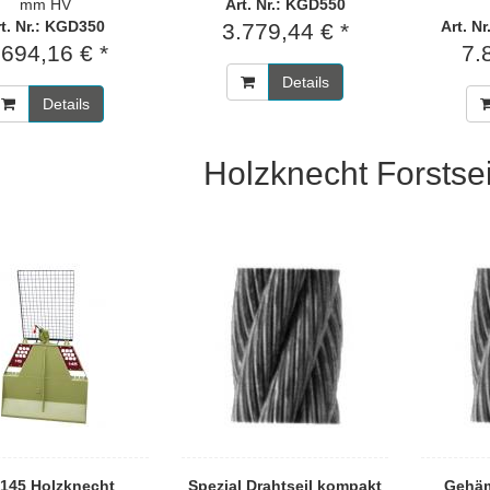
mm HV
Art. Nr.: KGD550
t. Nr.: KGD350
Art. N
3.779,44 € *
.694,16 € *
7.
Details
Details
Holzknecht Forstse
145 Holzknecht
Spezial Drahtseil kompakt
Gehäm