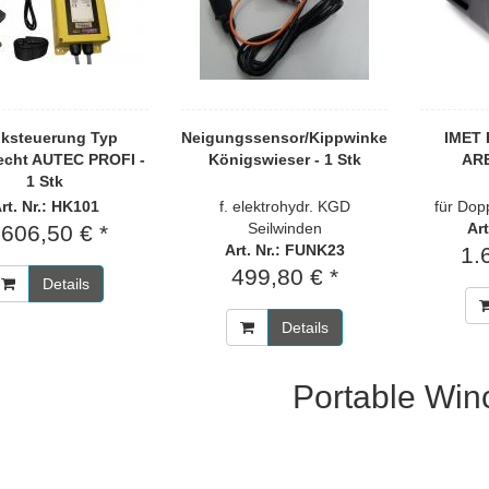
ksteuerung Typ
Neigungssensor/Kippwinkelschalter
IMET 
echt AUTEC PROFI -
Königswieser - 1 Stk
ARE
1 Stk
rt. Nr.: HK101
f. elektrohydr. KGD
für Do
Seilwinden
Art
.606,50 € *
Art. Nr.: FUNK23
1.
499,80 € *
Details
Details
Portable Win