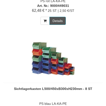
PS rot LA-KA-PE
Art. Nr.: 9000449031
62,48 € *
25 ST | 2,50 €/ST
Details
Sichtlagerkasten L500/450xB300xH230mm - 8 ST
PS blau LA-KA-PE