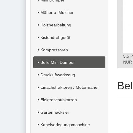
Mini Dumper
Mäher u. Mulcher
Holzbearbeitung
Kistendrehgerät
Kompressoren
5,5 
NUR 
Belle Mini Dumper
Druckluftwerkzeug
Bel
Einachstraktoren / Motormäher
Elektroschubkarren
Gartenhäcksler
Kabelverlegungsmaschine