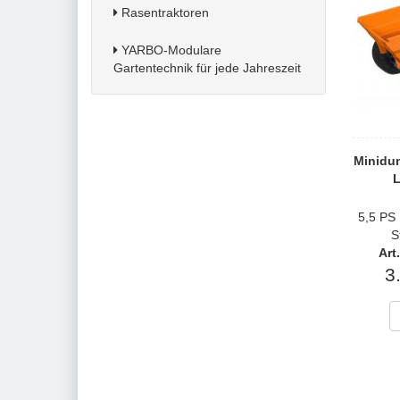
Rasentraktoren
YARBO-Modulare
Gartentechnik für jede Jahreszeit
Minidu
L
5,5 PS
S
Art
3