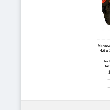
Mehrzw
4,0 x
für
Art