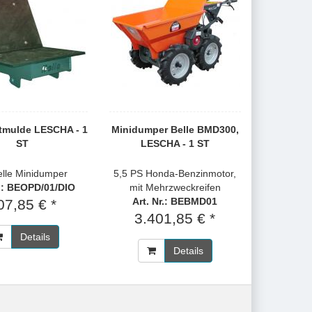
tmulde LESCHA - 1
Minidumper Belle BMD300,
ST
LESCHA - 1 ST
elle Minidumper
5,5 PS Honda-Benzinmotor,
r.: BEOPD/01/DIO
mit Mehrzweckreifen
Art. Nr.: BEBMD01
07,85 € *
3.401,85 € *
Details
Details