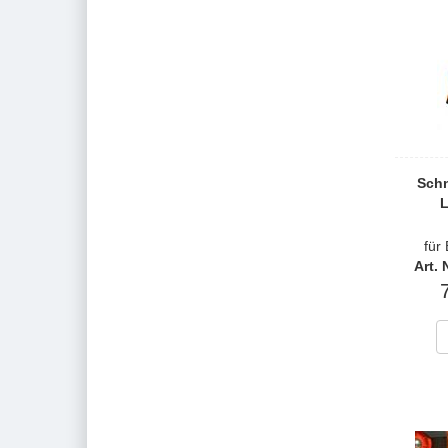
Schn
L
für
Art.