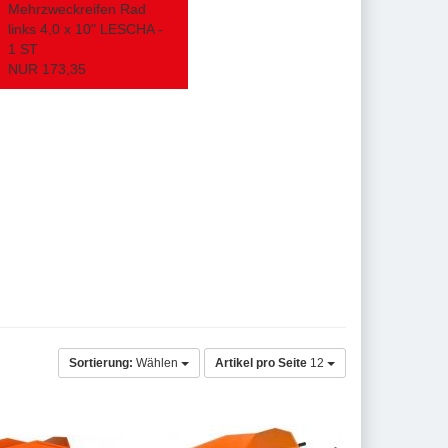
Mehrzweckreifen Rad
links 4,0 x 10" LESCHA -
1 ST
NUR 173,35
Sortierung:
Wählen
Artikel pro Seite
12