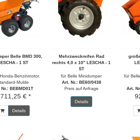
mper Belle BMD 300,
Mehrzweckreifen Rad
groß
ESCHA - 1 ST
rechts 4,0 x 10" LESCHA - 1
LE
ST
 Honda-Benzinmotor,
für Belle Minidumper
für Bel
tandard-Mulde
Art. Nr.: BE60/0438
. Nr.: BEBMD01T
Preis auf Anfrage
Art. N
.711,25 € *
9
Details
Details