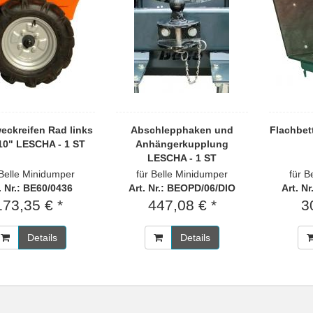
eckreifen Rad links
Abschlepphaken und
Flachbet
 10" LESCHA - 1 ST
Anhängerkupplung
LESCHA - 1 ST
 Belle Minidumper
für Belle Minidumper
für B
. Nr.: BE60/0436
Art. Nr.: BEOPD/06/DIO
Art. N
173,35 € *
447,08 € *
3
Details
Details