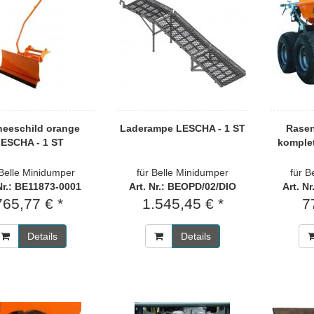
eeschild orange
Laderampe LESCHA - 1 ST
Rasen
ESCHA - 1 ST
komplet
 Belle Minidumper
für Belle Minidumper
für B
 Nr.: BE11873-0001
Art. Nr.: BEOPD/02/DIO
Art. N
765,77 € *
1.545,45 € *
7
Details
Details