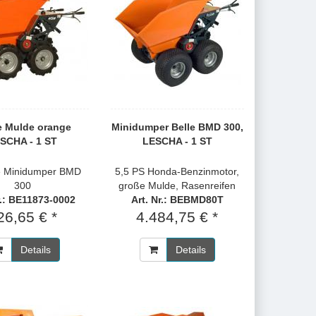
e Mulde orange
Minidumper Belle BMD 300,
SCHA - 1 ST
LESCHA - 1 ST
le Minidumper BMD
5,5 PS Honda-Benzinmotor,
300
große Mulde, Rasenreifen
r.: BE11873-0002
Art. Nr.: BEBMD80T
26,65 € *
4.484,75 € *
Details
Details