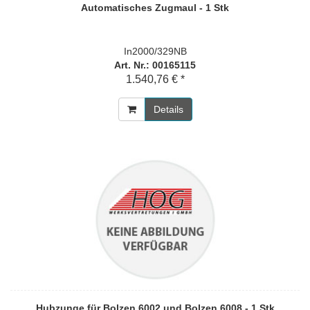
Automatisches Zugmaul - 1 Stk
In2000/329NB
Art. Nr.: 00165115
1.540,76 € *
Details
Hubzunge für Bolzen 6002 und Bolzen 6008 - 1 Stk