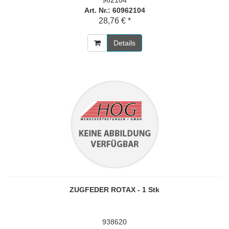
962104
Art. Nr.: 60962104
28,76 € *
Details
ZUGFEDER ROTAX - 1 Stk
938620