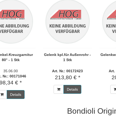
nkel-Kreuzgarnitur
Gelenk kpl.für Außenrohr -
Gelenkwe
80° - 1 Stk
1 Stk
35.06.00
Art. Nr.: 00172423
Art.
t. Nr.: 00171046
213,80 € *
2
98,34 € *
Details
Details
Bondioli Origi