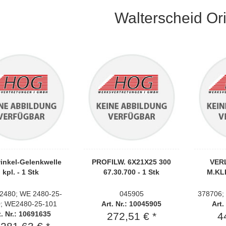
Walterscheid Ori
inkel-Gelenkwelle
PROFILW. 6X21X25 300
VERL
kpl. - 1 Stk
67.30.700 - 1 Stk
M.KLE
480; WE 2480-25-
045905
378706;
; WE2480-25-101
Art. Nr.: 10045905
Art.
t. Nr.: 10691635
272,51 € *
4