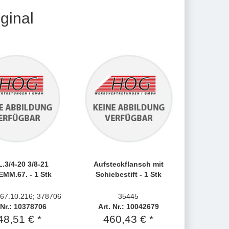
ginal
.3/4-20 3/8-21
Aufsteckflansch mit
MM.67. - 1 Stk
Schiebestift - 1 Stk
 67.10.216; 378706
35445
 Nr.: 10378706
Art. Nr.: 10042679
48,51 € *
460,43 € *