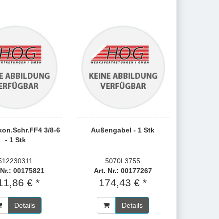
on.Schr.FF4 3/8-6
Außengabel - 1 Stk
- 1 Stk
512230311
5070L3755
 Nr.: 00175821
Art. Nr.: 00177267
11,86 € *
174,43 € *
Details
Details