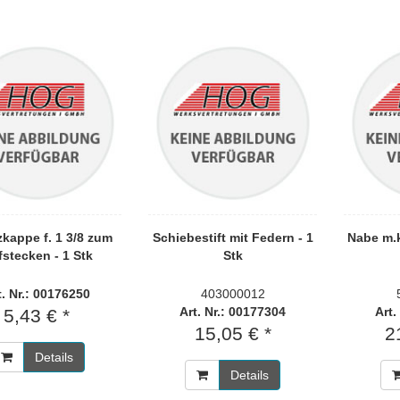
kappe f. 1 3/8 zum
Schiebestift mit Federn - 1
Nabe m.k
stecken - 1 Stk
Stk
t. Nr.: 00176250
403000012
Art. Nr.: 00177304
Art.
5,43 € *
15,05 € *
2
Details
Details