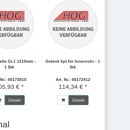
lle Gr.1 1210mm -
Gelenk kpl.für Innenrohr - 1
1 Stk
Stk
 Nr.: 00173015
Art. Nr.: 00172412
05,93 € *
114,34 € *
Details
Details
nal