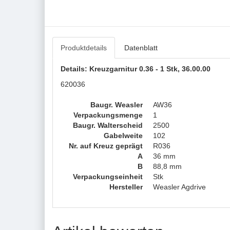
Produktdetails
Datenblatt
Details: Kreuzgarnitur 0.36 - 1 Stk, 36.00.00
620036
Baugr. Weasler
AW36
Verpackungsmenge
1
Baugr. Walterscheid
2500
Gabelweite
102
Nr. auf Kreuz geprägt
R036
A
36 mm
B
88,8 mm
Verpackungseinheit
Stk
Hersteller
Weasler Agdrive