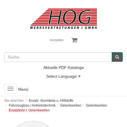
Anmelden
Aktuelle PDF-Kataloge
Select Language
▼
Toggle
Menü
navigation
Sie sind hier:
Ersatz -Normteile u. Hilfstoffe
Fahrzeugbau / Antriebstechnik
Gelenkwellen
Gelenkwellen
Ersatzteile f. Gelenkwellen