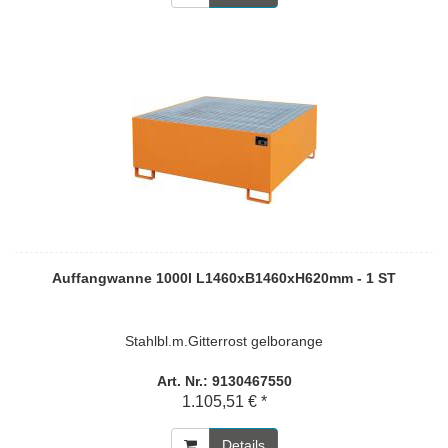
Auffangwanne 1000l L1460xB1460xH620mm - 1 ST
Stahlbl.m.Gitterrost gelborange
Art. Nr.: 9130467550
1.105,51 € *
Details