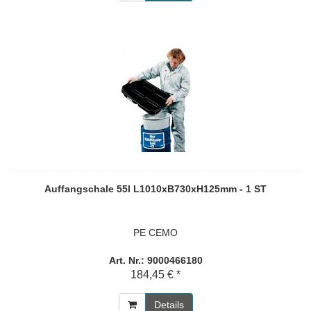
Auffangschale 55l L1010xB730xH125mm - 1 ST
PE CEMO
Art. Nr.: 9000466180
184,45 € *
Details