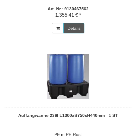
Art. Nr.: 9130467562
1.355,41 € *
Details
Auffangwanne 236l L1300xB750xH440mm - 1 ST
PE m.PE-Rost