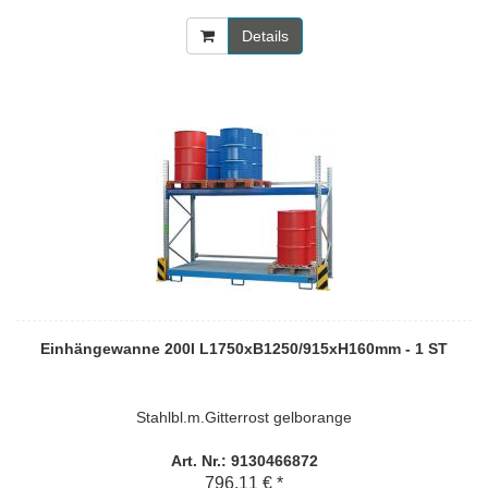
Details
Einhängewanne 200l L1750xB1250/915xH160mm - 1 ST
Stahlbl.m.Gitterrost gelborange
Art. Nr.: 9130466872
796,11 € *