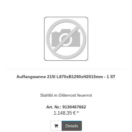
Auffangwanne 215l L870xB1290xH2015mm - 1 ST
Stahlbl.m.Gitterrost feuerrot
Art. Nr.: 9130467662
1.148,35 € *
Details