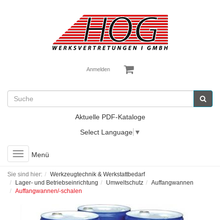
Anmelden
Aktuelle PDF-Kataloge
Select Language
▼
Toggle
Menü
navigation
Sie sind hier:
Werkzeugtechnik & Werkstattbedarf
Lager- und Betriebseinrichtung
Umweltschutz
Auffangwannen
Auffangwannen/-schalen