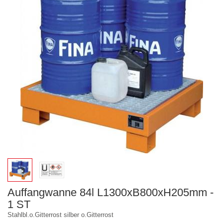
Auffangwanne 84l L1300xB800xH205mm -
1 ST
Stahlbl.o.Gitterrost silber o.Gitterrost