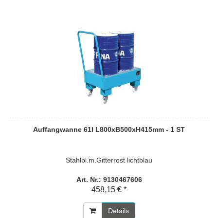
Auffangwanne 61l L800xB500xH415mm - 1 ST
Stahlbl.m.Gitterrost lichtblau
Art. Nr.: 9130467606
458,15 € *
Details