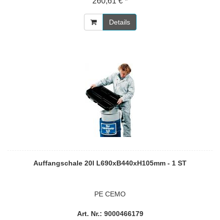
260,61 € *
Details
Auffangschale 20l L690xB440xH105mm - 1 ST
PE CEMO
Art. Nr.: 9000466179