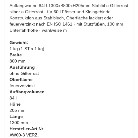
Auffangwanne 84l L1300xB800xH205mm Stahlbl.o.Gitterrost
silber o.Gitterrost · für 60 l Fässer und Kleingebinde ·
Konstruktion aus Stahlblech, Oberfläche lackiert oder
feuerverzinkt nach EN ISO 1461 · mit Stützfüßen, 100 mm
Unterfahrhöhe · wahlweise m
Gewicht:
1 kg (1 ST x 1 kg)
Breite
800 mm
Ausführung
ohne Gitterrost
Oberfläche
feuerverzinkt
Auffangvolumen
84 l
Höhe
205 mm
Länge
1300 mm
Hersteller-Art.Nr.
AW60-3 VERZ.