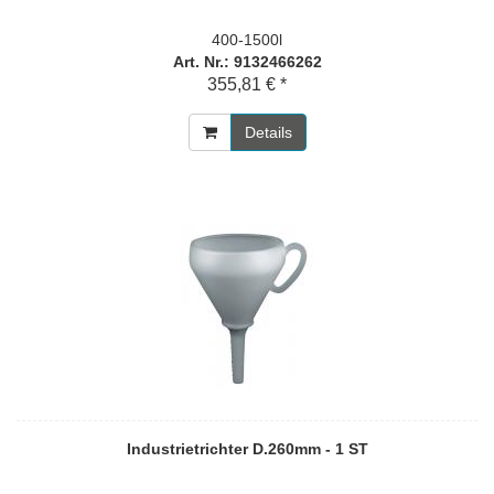
400-1500l
Art. Nr.: 9132466262
355,81 € *
Details
Industrietrichter D.260mm - 1 ST