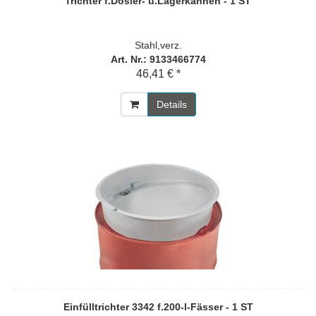
Trichter f.Dosier- u.Lagerkannen - 1 ST
Stahl,verz.
Art. Nr.: 9133466774
46,41 € *
Details
Einfülltrichter 3342 f.200-l-Fässer - 1 ST