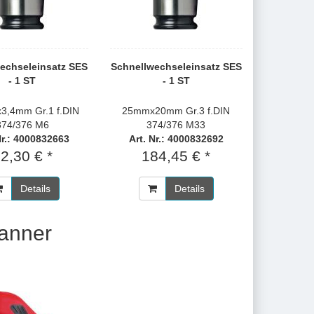
echseleinsatz SES
Schnellwechseleinsatz SES
- 1 ST
- 1 ST
3,4mm Gr.1 f.DIN
25mmx20mm Gr.3 f.DIN
374/376 M6
374/376 M33
Nr.: 4000832663
Art. Nr.: 4000832692
2,30 € *
184,45 € *
Details
Details
anner