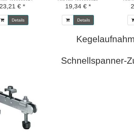
23,21 € *
19,34 € *
2
Details
Details
Kegelaufnah
Schnellspanner-Z