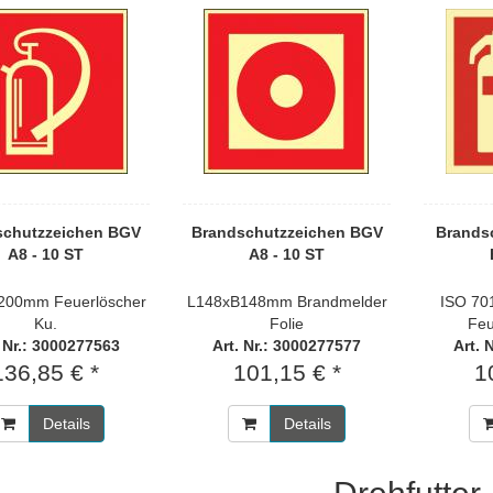
schutzzeichen BGV
Brandschutzzeichen BGV
Brands
A8 - 10 ST
A8 - 10 ST
200mm Feuerlöscher
L148xB148mm Brandmelder
ISO 70
Ku.
Folie
Feu
. Nr.: 3000277563
Art. Nr.: 3000277577
Art. 
136,85 € *
101,15 € *
1
Details
Details