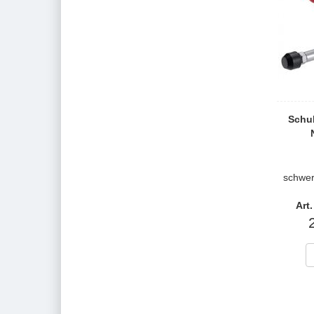
Schu
schwer
Art