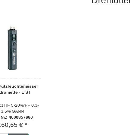
Drehfutter
/Putzfeuchtemesser
dromette - 1 ST
t HF 5-20%/PF 0,3-
3,5% GANN
. Nr.: 4000857660
160,65 € *