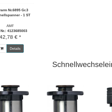
arm Nr.6895 Gr.3
nellspanner - 1 ST
AMF
. Nr.: 4123685003
42,78 € *
Details
Schnellwechselei