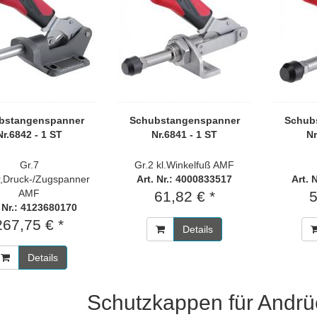
bstangenspanner
Schubstangenspanner
Schub
Nr.6842 - 1 ST
Nr.6841 - 1 ST
Nr
Gr.7
Gr.2 kl.Winkelfuß AMF
,Druck-/Zugspanner
Art. Nr.: 4000833517
Art. 
AMF
61,82 € *
5
. Nr.: 4123680170
267,75 € *
Details
Details
Schutzkappen für Andr