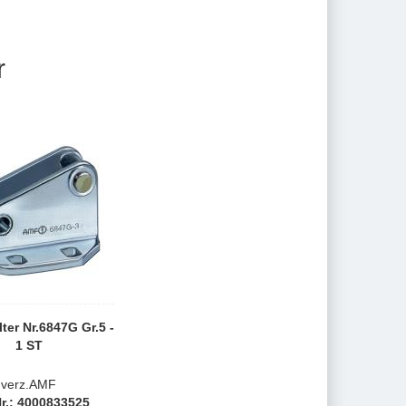
r
ter Nr.6847G Gr.5 -
1 ST
verz.AMF
Nr.: 4000833525