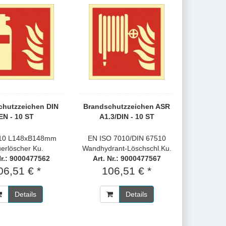
chutzzeichen DIN
Brandschutzzeichen ASR
EN - 10 ST
A1.3/DIN - 10 ST
10 L148xB148mm
EN ISO 7010/DIN 67510
erlöscher Ku.
Wandhydrant-Löschschl.Ku.
Nr.: 9000477562
Art. Nr.: 9000477567
06,51 € *
106,51 € *
Details
Details