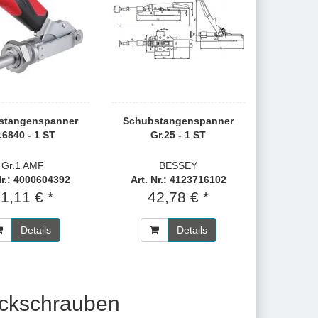
stangenspanner
Schubstangenspanner
.6840 - 1 ST
Gr.25 - 1 ST
Gr.1 AMF
BESSEY
Nr.: 4000604392
Art. Nr.: 4123716102
1,11 € *
42,78 € *
Details
Details
ückschrauben