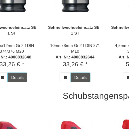
wechseleinsatz SE -
Schnellwechseleinsatz SE -
Schnellw
1 ST
1 ST
x12mm Gr.2 f.DIN
10mmx8mm Gr.2 f.DIN 371
4,5mmx
374/376 M20
M10
. Nr.: 4000832648
Art. Nr.: 4000832644
Art. 
33,26 € *
33,26 € *
5
Details
Details
Schubstangensp