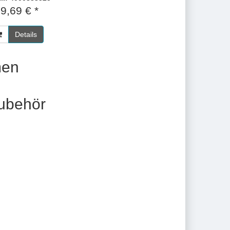
9,69 € *
Details
men
ubehör