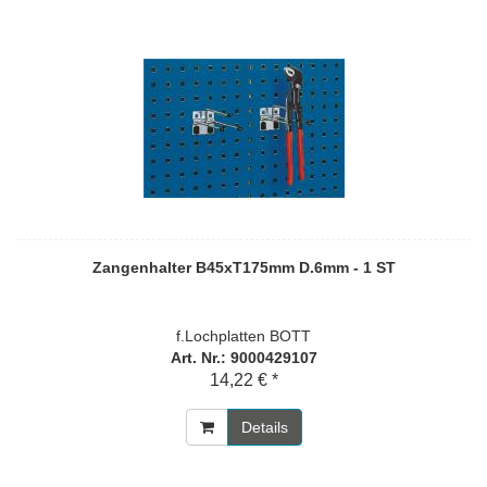
Zangenhalter B45xT175mm D.6mm - 1 ST
f.Lochplatten BOTT
Art. Nr.: 9000429107
14,22 € *
Details