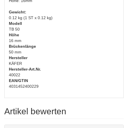
Höhe: 16mm
Gewicht:
0.12 kg (1 ST x 0.12 kg)
Modell
TB 50
Höhe
16 mm
Brückenlänge
50 mm
Hersteller
KÄFER
Hersteller-Art.Nr.
40022
EAN/GTIN
4031452400229
Artikel bewerten