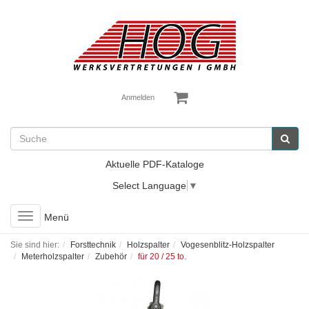
Anmelden
Aktuelle PDF-Kataloge
Select Language
▼
Toggle
Menü
navigation
Sie sind hier:
Forsttechnik
Holzspalter
Vogesenblitz-Holzspalter
Meterholzspalter
Zubehör
für 20 / 25 to.