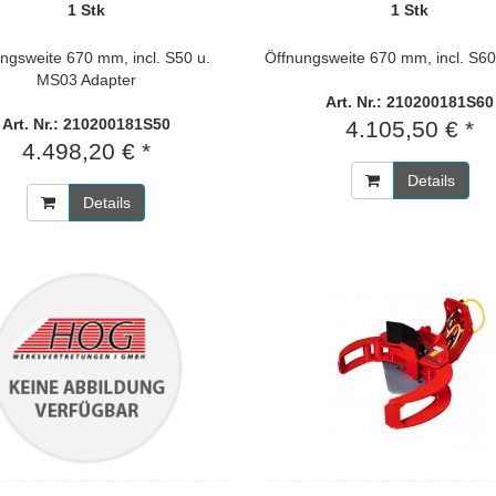
1 Stk
1 Stk
ngsweite 670 mm, incl. S50 u.
Öffnungsweite 670 mm, incl. S60
MS03 Adapter
Art. Nr.: 210200181S60
Art. Nr.: 210200181S50
4.105,50 € *
4.498,20 € *
Details
Details