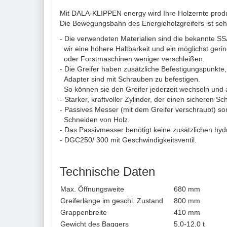
Mit DALA-KLIPPEN energy wird Ihre Holzernte produk
Die Bewegungsbahn des Energieholzgreifers ist se
- Die verwendeten Materialien sind die bekannte S
wir eine höhere Haltbarkeit und ein möglichst gerin
oder Forstmaschinen weniger verschleißen.
- Die Greifer haben zusätzliche Befestigungspunkte
Adapter sind mit Schrauben zu befestigen.
So können sie den Greifer jederzeit wechseln und
- Starker, kraftvoller Zylinder, der einen sicheren Sc
- Passives Messer (mit dem Greifer verschraubt) sor
Schneiden von Holz.
- Das Passivmesser benötigt keine zusätzlichen hy
- DGC250/ 300 mit Geschwindigkeitsventil.
Technische Daten
Max. Öffnungsweite
680 mm
Greiferlänge im geschl. Zustand
800 mm
Grappenbreite
410 mm
Gewicht des Baggers
5,0-12,0 t