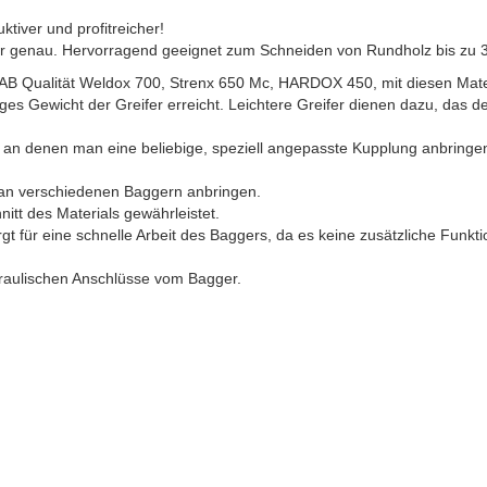
tiver und profitreicher!
hr genau. Hervorragend geeignet zum Schneiden von Rundholz bis zu
SAB Qualität Weldox 700, Strenx 650 Mc, HARDOX 450, mit diesen Mat
ges Gewicht der Greifer erreicht. Leichtere Greifer dienen dazu, das d
, an denen man eine beliebige, speziell angepasste Kupplung anbringe
 an verschiedenen Baggern anbringen.
hnitt des Materials gewährleistet.
gt für eine schnelle Arbeit des Baggers, da es keine zusätzliche Funkt
draulischen Anschlüsse vom Bagger.