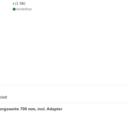
x (1 Stk)
bestellbar
latt
nungsweite 700 mm, incl. Adapter