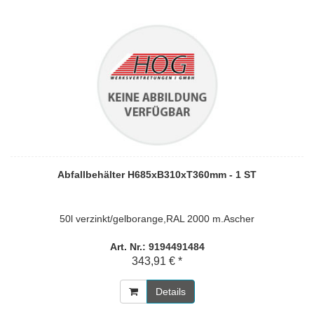
Abfallbehälter H685xB310xT360mm - 1 ST
50l verzinkt/gelborange,RAL 2000 m.Ascher
Art. Nr.: 9194491484
343,91 € *
Details