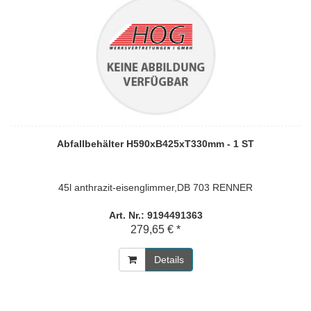
Abfallbehälter H590xB425xT330mm - 1 ST
45l anthrazit-eisenglimmer,DB 703 RENNER
Art. Nr.: 9194491363
279,65 € *
Details