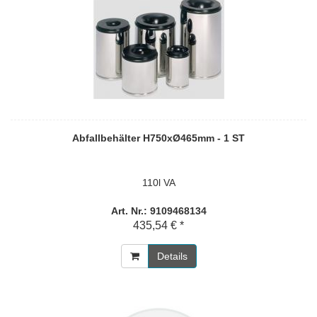
Abfallbehälter H750xØ465mm - 1 ST
110l VA
Art. Nr.: 9109468134
435,54 € *
Details