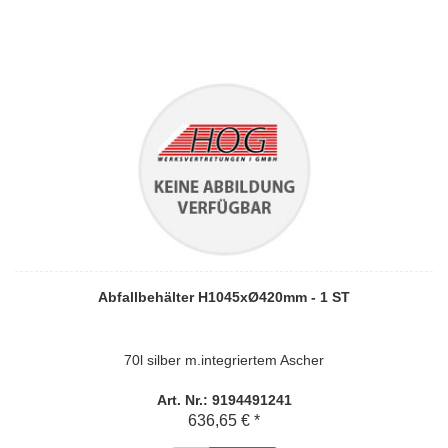
Abfallbehälter H1045xØ420mm - 1 ST
70l silber m.integriertem Ascher
Art. Nr.: 9194491241
636,65 € *