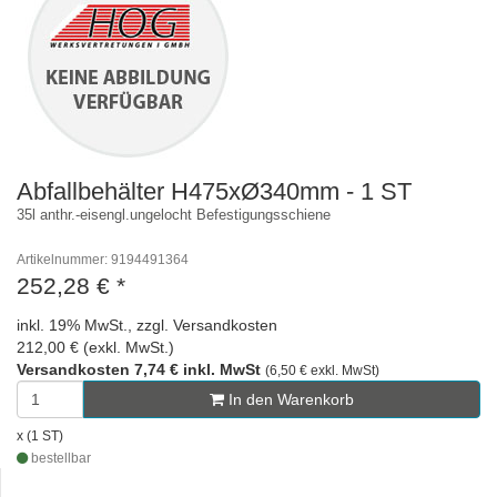
Abfallbehälter H475xØ340mm - 1 ST
35l anthr.-eisengl.ungelocht Befestigungsschiene
Artikelnummer: 9194491364
252,28 €
*
inkl. 19% MwSt., zzgl. Versandkosten
212,00 € (exkl. MwSt.)
Versandkosten 7,74 € inkl. MwSt
(6,50 € exkl. MwSt)
In den Warenkorb
x (1 ST)
bestellbar