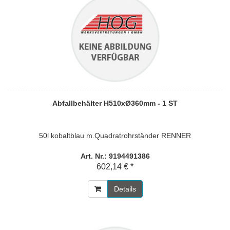
Abfallbehälter H510xØ360mm - 1 ST
50l kobaltblau m.Quadratrohrständer RENNER
Art. Nr.: 9194491386
602,14 € *
Details