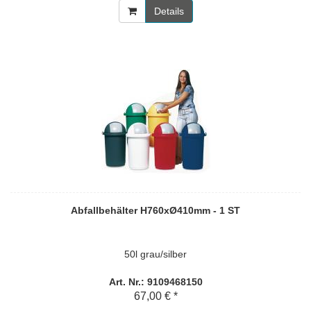
Details
Abfallbehälter H760xØ410mm - 1 ST
50l grau/silber
Art. Nr.: 9109468150
67,00 € *