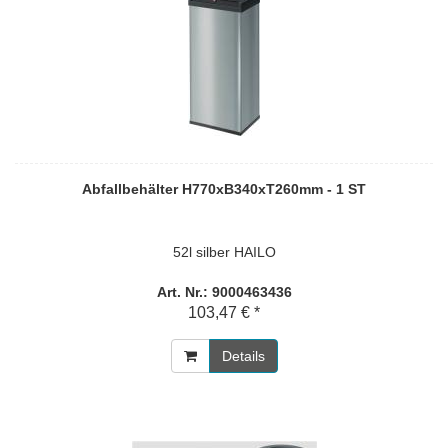
Abfallbehälter H770xB340xT260mm - 1 ST
52l silber HAILO
Art. Nr.: 9000463436
103,47 € *
Details