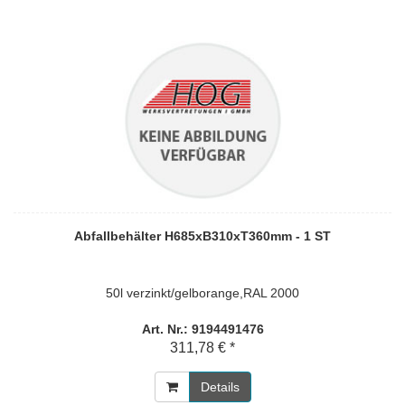
Abfallbehälter H685xB310xT360mm - 1 ST
50l verzinkt/gelborange,RAL 2000
Art. Nr.: 9194491476
311,78 € *
Details