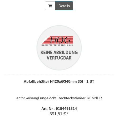
Details
Abfallbehälter H420xØ340mm 35l - 1 ST
anthr.-eisengl.ungelocht Rechteckständer RENNER
Art. Nr.: 9194491314
391,51 € *