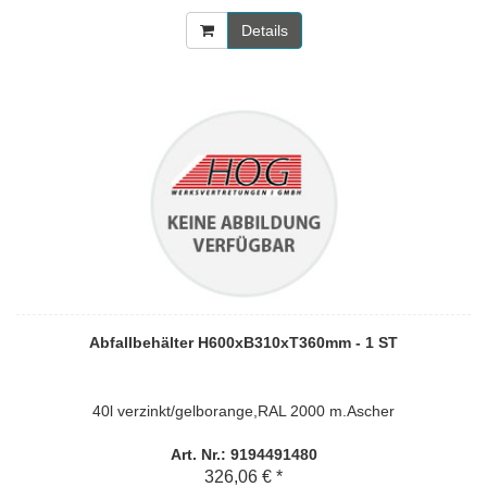
Details
Abfallbehälter H600xB310xT360mm - 1 ST
40l verzinkt/gelborange,RAL 2000 m.Ascher
Art. Nr.: 9194491480
326,06 € *