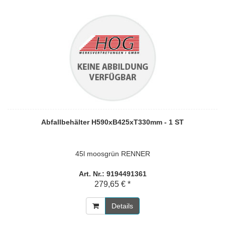
Abfallbehälter H590xB425xT330mm - 1 ST
45l moosgrün RENNER
Art. Nr.: 9194491361
279,65 € *
Details