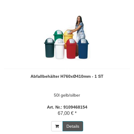
Abfallbehälter H760xØ410mm - 1 ST
50l gelb/silber
Art. Nr.: 9109468154
67,00 € *
Details