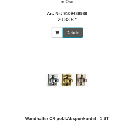
m.Öse
Art. Nr.: 9109489986
20,83 € *
Details
Wandhalter CR pol.f.Absperrkordel - 1 ST