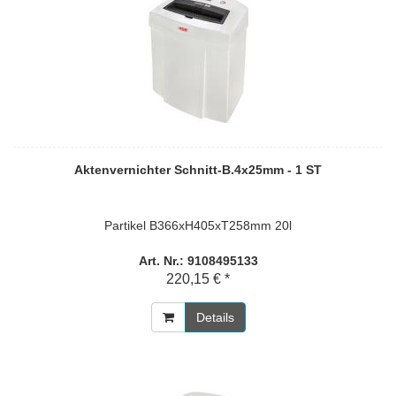
Aktenvernichter Schnitt-B.4x25mm - 1 ST
Partikel B366xH405xT258mm 20l
Art. Nr.: 9108495133
220,15 € *
Details