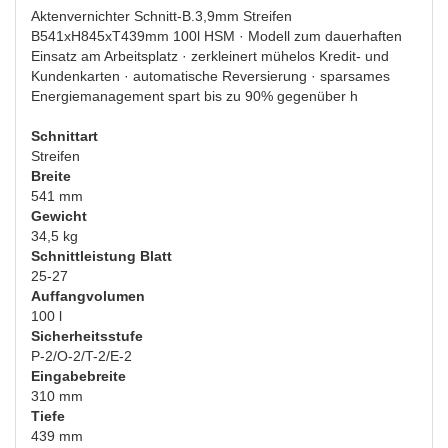
Aktenvernichter Schnitt-B.3,9mm Streifen
B541xH845xT439mm 100l HSM · Modell zum dauerhaften
Einsatz am Arbeitsplatz · zerkleinert mühelos Kredit- und
Kundenkarten · automatische Reversierung · sparsames
Energiemanagement spart bis zu 90% gegenüber h
Schnittart
Streifen
Breite
541 mm
Gewicht
34,5 kg
Schnittleistung Blatt
25-27
Auffangvolumen
100 l
Sicherheitsstufe
P-2/O-2/T-2/E-2
Eingabebreite
310 mm
Tiefe
439 mm