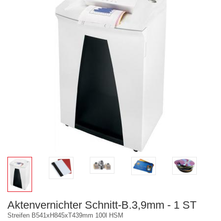
Aktenvernichter Schnitt-B.3,9mm - 1 ST
Streifen B541xH845xT439mm 100l HSM