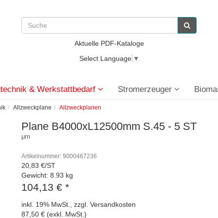
Aktuelle PDF-Kataloge
Select Language
▼
technik & Werkstattbedarf
Stromerzeuger
Bioma
ik
Allzweckplane
Allzweckplanen
Plane B4000xL12500mm S.45 - 5 ST
µm
Artikelnummer: 9000467236
20,83 €/ST
Gewicht: 8.93 kg
104,13 €
*
inkl. 19% MwSt., zzgl. Versandkosten
87,50 € (exkl. MwSt.)