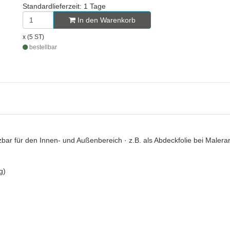
Standardlieferzeit: 1 Tage
In den Warenkorb
x (5 ST)
bestellbar
ar für den Innen- und Außenbereich · z.B. als Abdeckfolie bei Malera
g)