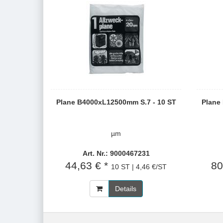
Plane B4000xL12500mm S.7 - 10 ST
Plane
µm
Art. Nr.: 9000467231
44,63 € *
80
10 ST | 4,46 €/ST
Details