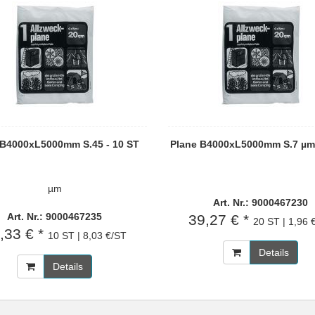
 B4000xL5000mm S.45 - 10 ST
Plane B4000xL5000mm S.7 µm 
µm
Art. Nr.: 9000467230
Art. Nr.: 9000467235
39,27 € *
20 ST | 1,96 
,33 € *
10 ST | 8,03 €/ST
Details
Details