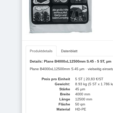
Produktdetails
Datenblatt
Details: Plane B4000xL12500mm S.45 - 5 ST, µm
Plane B4000xL12500mm S.45 µm · vielseitig einsetzb
Preis pro Einheit
5 ST | 20,83 €/ST
Gewicht:
8.93 kg (5 ST x 1.786 k
Stärke
45 µm
Breite
4000 mm
Länge
12500 mm
Fläche
50 qm
Material
HD-PE