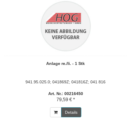
Anlage re./li. - 1 Stk
941.95.025.0; 041869Z; 041816Z; 041 816
Art. Nr.: 00216450
79,59 € *
Details