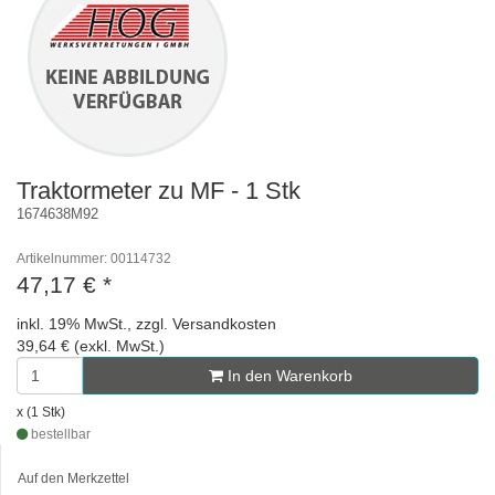
Traktormeter zu MF - 1 Stk
1674638M92
Artikelnummer: 00114732
47,17 €
*
inkl. 19% MwSt., zzgl. Versandkosten
39,64 € (exkl. MwSt.)
In den Warenkorb
x (1 Stk)
bestellbar
Auf den Merkzettel