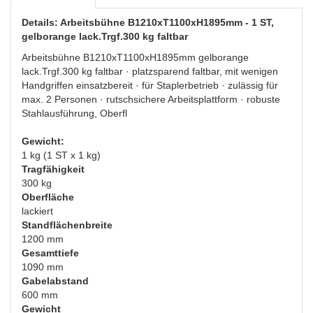
Details: Arbeitsbühne B1210xT1100xH1895mm - 1 ST,
gelborange lack.Trgf.300 kg faltbar
Arbeitsbühne B1210xT1100xH1895mm gelborange
lack.Trgf.300 kg faltbar · platzsparend faltbar, mit wenigen
Handgriffen einsatzbereit · für Staplerbetrieb · zulässig für
max. 2 Personen · rutschsichere Arbeitsplattform · robuste
Stahlausführung, Oberfl
Gewicht:
1 kg (1 ST x 1 kg)
Tragfähigkeit
300 kg
Oberfläche
lackiert
Standflächenbreite
1200 mm
Gesamttiefe
1090 mm
Gabelabstand
600 mm
Gewicht