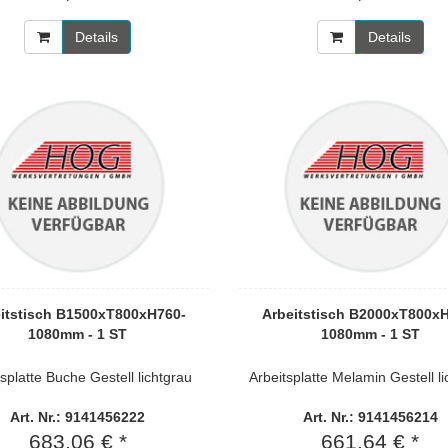
Details
Details
itstisch B1500xT800xH760-
Arbeitstisch B2000xT800x
1080mm - 1 ST
1080mm - 1 ST
tsplatte Buche Gestell lichtgrau
Arbeitsplatte Melamin Gestell l
Art. Nr.: 9141456222
Art. Nr.: 9141456214
683,06 € *
661,64 € *