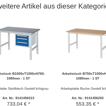
weitere Artikel aus dieser Kategori
itstisch B1000xT1000xH760-
Arbeitstisch B750xT1000x
1080mm - 1 ST
1080mm - 1 ST
latte Stahlblech Gestell lichtgrau
Arbeitsplatte Buche Gestell lic
Art. Nr.: 9141456313
Art. Nr.: 9141456293
733,04 € *
553,35 € *