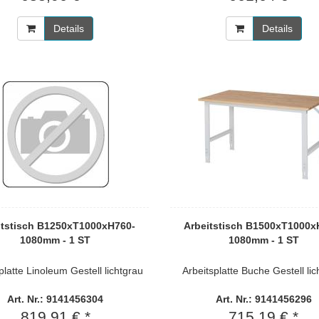
Details
Details
itstisch B1250xT1000xH760-
Arbeitstisch B1500xT1000x
1080mm - 1 ST
1080mm - 1 ST
platte Linoleum Gestell lichtgrau
Arbeitsplatte Buche Gestell lic
Art. Nr.: 9141456304
Art. Nr.: 9141456296
819,91 € *
715,19 € *