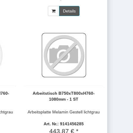
Details
H760-
Arbeitstisch B750xT800xH760-
1080mm - 1 ST
ichtgrau
Arbeitsplatte Melamin Gestell lichtgrau
Art. Nr.: 9141456285
443,87 € *