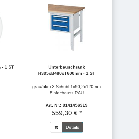
- 1 ST
Unterbauschrank
H395xB480xT600mm - 1 ST
h
grau/blau 3 Schubl.1x90,2x120mm
Einfachausz.RAU
Art. Nr.: 9141456319
559,30 € *
Details