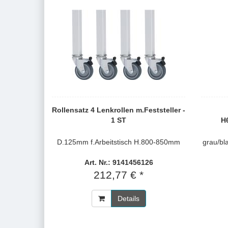
Rollensatz 4 Lenkrollen m.Feststeller -
1 ST
H
D.125mm f.Arbeitstisch H.800-850mm
grau/b
Art. Nr.: 9141456126
212,77 € *
Details