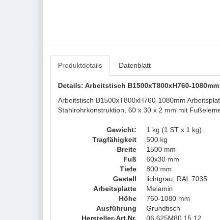
Produktdetails
Datenblatt
Details: Arbeitstisch B1500xT800xH760-1080mm - 
Arbeitstisch B1500xT800xH760-1080mm Arbeitsplatte
Stahlrohrkonstruktion, 60 x 30 x 2 mm mit Fußelem
Gewicht:
1 kg (1 ST x 1 kg)
Tragfähigkeit
500 kg
Breite
1500 mm
Fuß
60x30 mm
Tiefe
800 mm
Gestell
lichtgrau, RAL 7035
Arbeitsplatte
Melamin
Höhe
760-1080 mm
Ausführung
Grundtisch
Hersteller-Art.Nr.
06 625M80 15.12