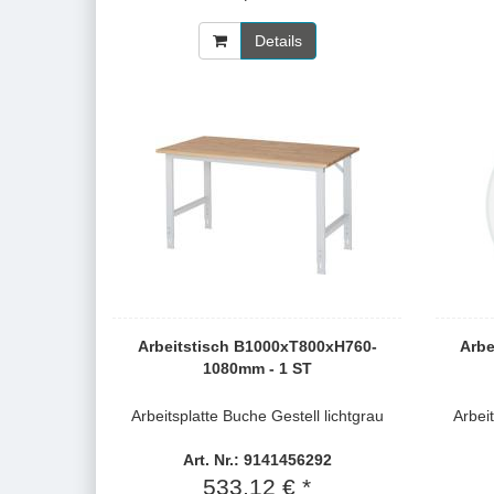
Details
Arbeitstisch B1000xT800xH760-
Arbe
1080mm - 1 ST
Arbeitsplatte Buche Gestell lichtgrau
Arbei
Art. Nr.: 9141456292
533,12 € *