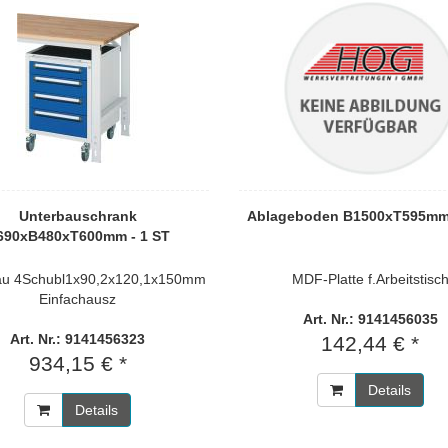
Unterbauschrank
Ablageboden B1500xT595mm 
690xB480xT600mm - 1 ST
lau 4Schubl1x90,2x120,1x150mm
MDF-Platte f.Arbeitstisc
Einfachausz
Art. Nr.: 9141456035
Art. Nr.: 9141456323
142,44 € *
934,15 € *
Details
Details