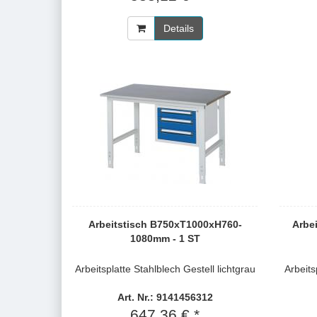
Details
Arbeitstisch B750xT1000xH760-
Arbe
1080mm - 1 ST
Arbeitsplatte Stahlblech Gestell lichtgrau
Arbeits
Art. Nr.: 9141456312
647,36 € *