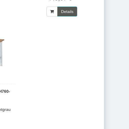
Details
H760-
htgrau