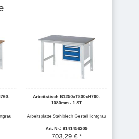
e
H760-
Arbeitstisch B1250xT800xH760-
1080mm - 1 ST
htgrau
Arbeitsplatte Stahlblech Gestell lichtgrau
Art. Nr.: 9141456309
703,29 € *