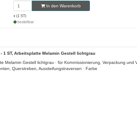
In den Warenkorb
x (1 ST)
bestellbar
1 ST, Arbeitsplatte Melamin Gestell lichtgrau
 Melamin Gestell lichtgrau · für Kommissionierung, Verpackung und V
enten, Querstreben, Aussteifungstraversen · Farbe