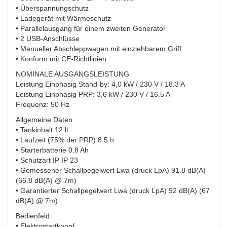
• Überspannungschutz
• Ladegerät mit Wärmeschutz
• Parallelausgang für einem zweiten Generator
• 2 USB-Anschlüsse
• Manueller Abschleppwagen mit einziehbarem Griff
• Konform mit CE-Richtlinien
NOMINALE AUSGANGSLEISTUNG
Leistung Einphasig Stand-by: 4,0 kW / 230 V / 18.3 A
Leistung Einphasig PRP: 3,6 kW / 230 V / 16.5 A
Frequenz: 50 Hz
Allgemeine Daten
• Tankinhalt 12 lt.
• Laufzeit (75% der PRP) 8.5 h
• Starterbatterie 0.8 Ah
• Schutzart IP IP 23
• Gemessener Schallpegelwert Lwa (druck LpA) 91.8 dB(A)
(66.8 dB(A) @ 7m)
• Garantierter Schallpegelwert Lwa (druck LpA) 92 dB(A) (67
dB(A) @ 7m)
Bedienfeld
• Elektrostartknopf