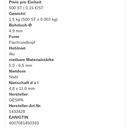
Preis pro Einheit
500 ST | 0,15 €/ST
Gewicht:
1.5 kg (500 ST x 0.003 kg)
Bohrloch-Ø
4,9 mm
Form
Flachrundkopf
Hohlniet
Alu
nietbare Materialstärke
5,0 - 6,5 mm
Nietdorn
Stahl
Nietschaft d x l
4,8 x 11,0 mm
Hersteller
GESIPA
Hersteller-Art.Nr.
1433428
EAN/GTIN
4007081450393