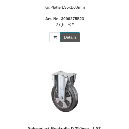
Ku.Platte L95xB80mm
Art. Nr.: 3000275523
27,61 € *
Details
Schwerlast-Bockrolle D.250mm - 1 ST