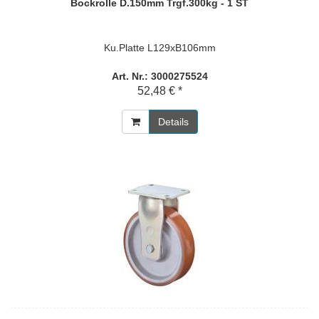
Bockrolle D.150mm Trgf.300kg - 1 ST
Ku.Platte L129xB106mm
Art. Nr.: 3000275524
52,48 € *
Details