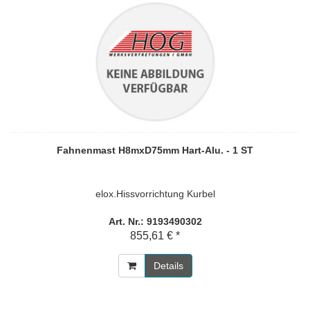
Fahnenmast H8mxD75mm Hart-Alu. - 1 ST
elox.Hissvorrichtung Kurbel
Art. Nr.: 9193490302
855,61 € *
Details