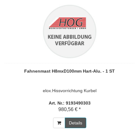
Fahnenmast H8mxD100mm Hart-Alu. - 1 ST
elox.Hissvorrichtung Kurbel
Art. Nr.: 9193490303
980,56 € *
Details