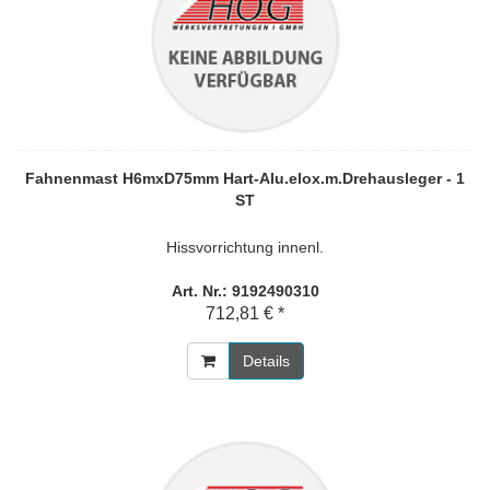
Fahnenmast H6mxD75mm Hart-Alu.elox.m.Drehausleger - 1
ST
Hissvorrichtung innenl.
Art. Nr.: 9192490310
712,81 € *
Details