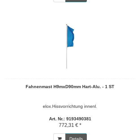
Fahnenmast H9mxD90mm Hart-Alu. - 1 ST
elox.Hissvorrichtung innenl.
Art. Nr.: 9193490381
772,31 € *
Details