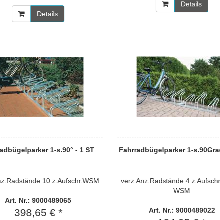
Details
Details
adbügelparker 1-s.90° - 1 ST
Fahrradbügelparker 1-s.90Gra
nz.Radstände 10 z.Aufschr.WSM
verz.Anz.Radstände 4 z.Aufschr
WSM
Art. Nr.: 9000489065
Art. Nr.: 9000489022
398,65 € *