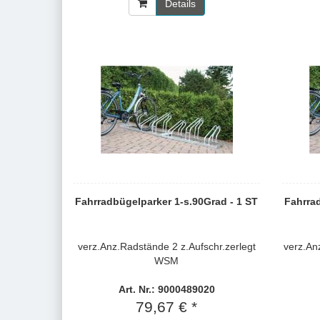
Details
Fahrradbügelparker 1-s.90Grad - 1 ST
Fahrrad
verz.Anz.Radstände 2 z.Aufschr.zerlegt
verz.An
WSM
Art. Nr.: 9000489020
79,67 € *