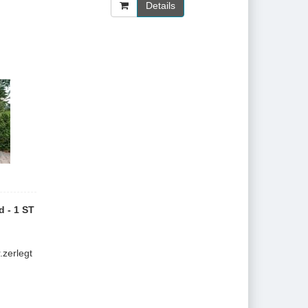
Details
d - 1 ST
.zerlegt