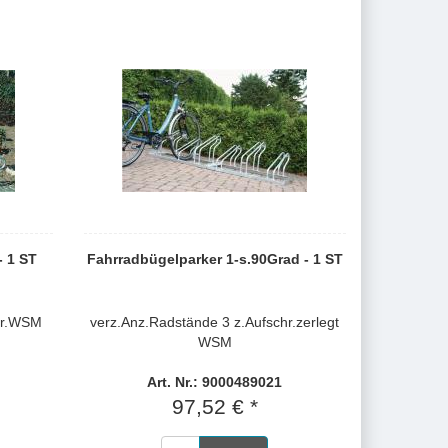
- 1 ST
Fahrradbügelparker 1-s.90Grad - 1 ST
hr.WSM
verz.Anz.Radstände 3 z.Aufschr.zerlegt
WSM
Art. Nr.: 9000489021
97,52 € *