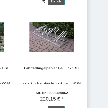
Details
- 1 ST
Fahrradbügelparker 1-s.90° - 1 ST
hr.WSM
verz.Anz.Radstände 5 z.Aufschr.WSM
Art. Nr.: 9000489062
220,15 € *