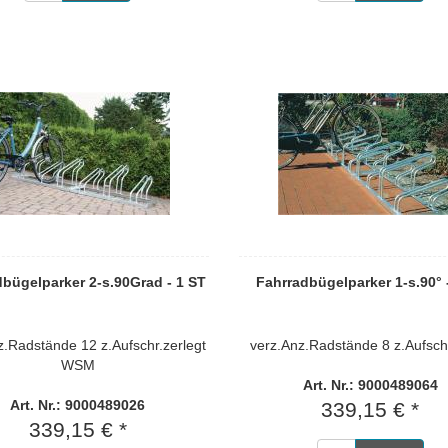
bügelparker 2-s.90Grad - 1 ST
Fahrradbügelparker 1-s.90° 
z.Radstände 12 z.Aufschr.zerlegt
verz.Anz.Radstände 8 z.Aufsc
WSM
Art. Nr.: 9000489064
Art. Nr.: 9000489026
339,15 € *
339,15 € *