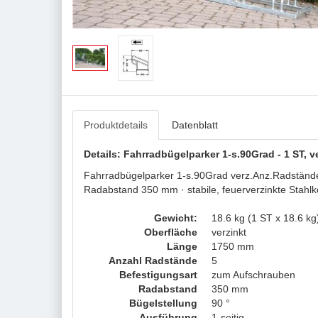
Produktdetails
Datenblatt
Details: Fahrradbügelparker 1-s.90Grad - 1 ST, 
Fahrradbügelparker 1-s.90Grad verz.Anz.Radstände 
Radabstand 350 mm · stabile, feuerverzinkte Stahlk
Gewicht:
18.6 kg (1 ST x 18.6 kg
Oberfläche
verzinkt
Länge
1750 mm
Anzahl Radstände
5
Befestigungsart
zum Aufschrauben
Radabstand
350 mm
Bügelstellung
90 °
Ausführung
1-seitig