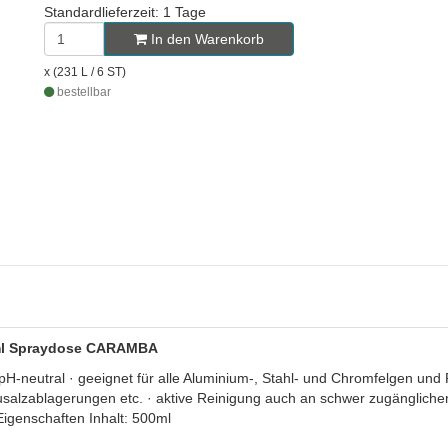
Standardlieferzeit: 1 Tage
In den Warenkorb
x (231 L / 6 ST)
bestellbar
T, ml Spraydose CARAMBA
neutral · geeignet für alle Aluminium-, Stahl- und Chromfelgen und Fe
alzablagerungen etc. · aktive Reinigung auch an schwer zugänglichen 
igenschaften Inhalt: 500ml