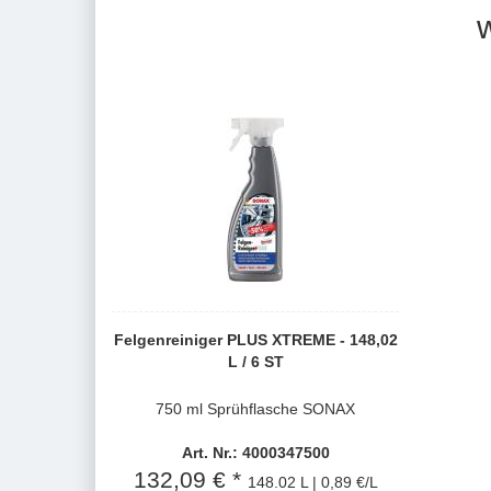
Felgenreiniger PLUS XTREME - 148,02
L / 6 ST
750 ml Sprühflasche SONAX
Art. Nr.: 4000347500
132,09 € *
148.02 L | 0,89 €/L