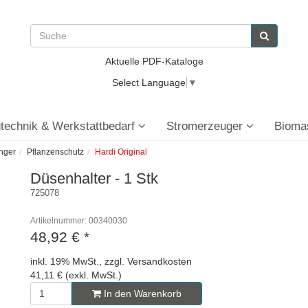
Aktuelle PDF-Kataloge
Select Language
▼
technik & Werkstattbedarf
Stromerzeuger
Bioma
nger
Pflanzenschutz
Hardi Original
Düsenhalter - 1 Stk
725078
Artikelnummer: 00340030
48,92 €
*
inkl. 19% MwSt., zzgl. Versandkosten
41,11 € (exkl. MwSt.)
In den Warenkorb