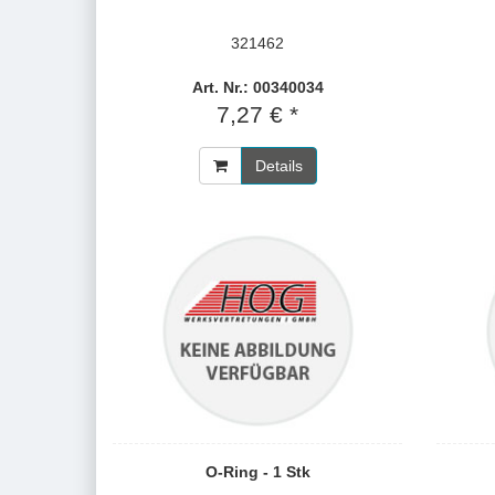
321462
Art. Nr.: 00340034
7,27 € *
Details
O-Ring - 1 Stk