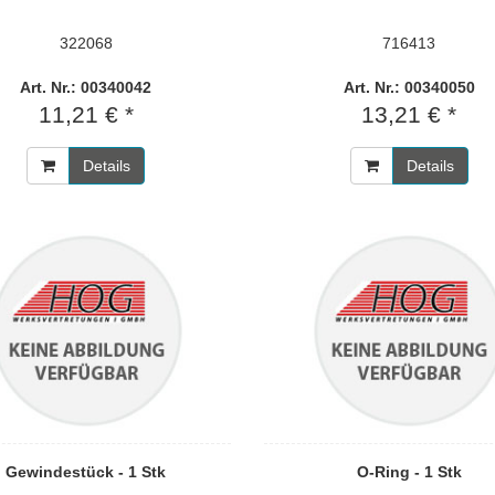
322068
716413
Art. Nr.: 00340042
Art. Nr.: 00340050
11,21 € *
13,21 € *
Details
Details
Gewindestück - 1 Stk
O-Ring - 1 Stk