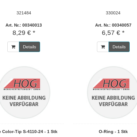
321484
330024
Art. Nr.: 00340013
Art. Nr.: 00340057
8,29 € *
6,57 € *
Details
Details
 Color-Tip S-4110-24 - 1 Stk
O-Ring - 1 Stk