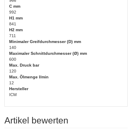
966
C mm
992
H1 mm
841
H2 mm
711
Minimaler Greifdurchmesser (D) mm
140
Maximaler Schnittdurchmesser (Ø) mm
600
Max. Druck bar
120
Max. Ölmenge l/min
12
Hersteller
ICM
Artikel bewerten