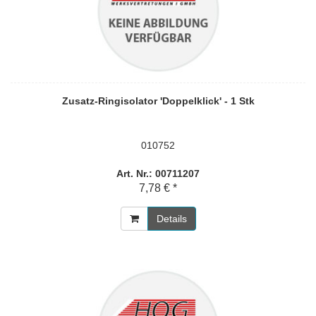
Zusatz-Ringisolator 'Doppelklick' - 1 Stk
010752
Art. Nr.: 00711207
7,78 € *
Details