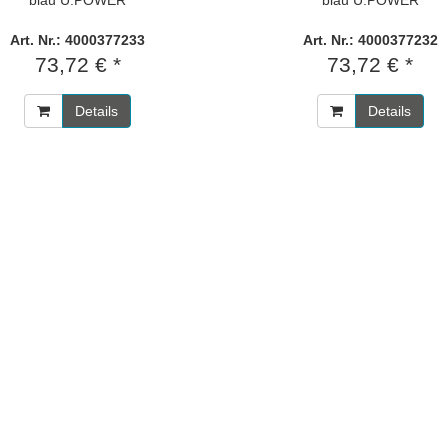
blau U.POWER
blau U.POWER
Art. Nr.: 4000377233
Art. Nr.: 4000377232
73,72 € *
73,72 € *
Details
Details