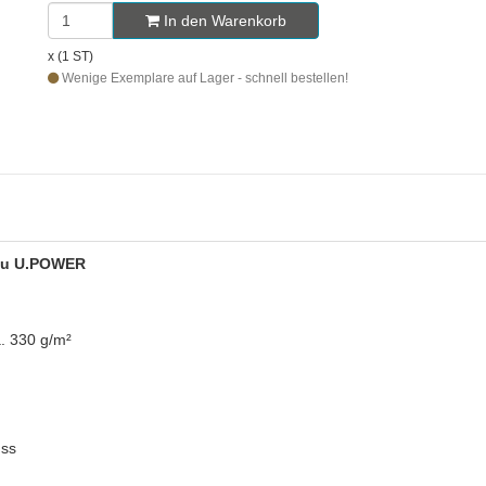
In den Warenkorb
x (1 ST)
Wenige Exemplare auf Lager - schnell bestellen!
blau U.POWER
a. 330 g/m²
uss