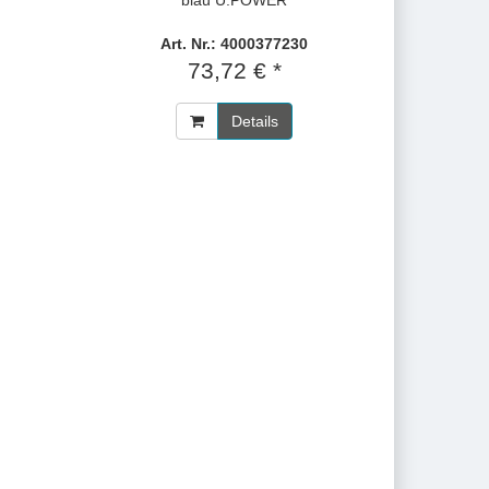
blau U.POWER
Art. Nr.: 4000377230
73,72 € *
Details