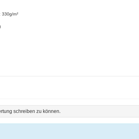
.: 330g/m²
)
rtung schreiben zu können.