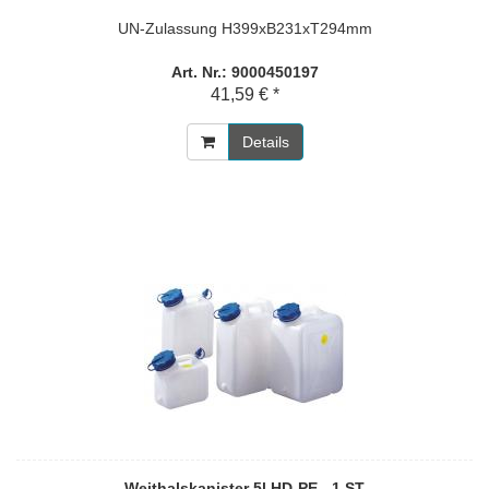
UN-Zulassung H399xB231xT294mm
Art. Nr.: 9000450197
41,59 € *
Details
Weithalskanister 5l HD-PE - 1 ST