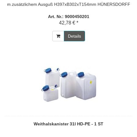
m.zusätzlichem Ausguß H397xB302xT154mm HÜNERSDORFF
Art. Nr.: 9000450201
42,78 € *
Details
Weithalskanister 31l HD-PE - 1 ST