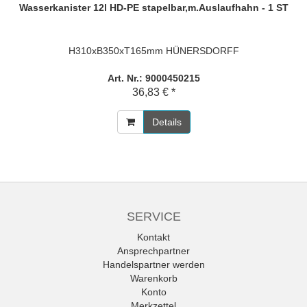
Wasserkanister 12l HD-PE stapelbar,m.Auslaufhahn - 1 ST
H310xB350xT165mm HÜNERSDORFF
Art. Nr.: 9000450215
36,83 € *
Details
SERVICE
Kontakt
Ansprechpartner
Handelspartner werden
Warenkorb
Konto
Merkzettel