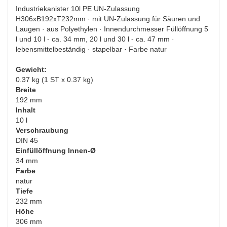
Industriekanister 10l PE UN-Zulassung
H306xB192xT232mm · mit UN-Zulassung für Säuren und
Laugen · aus Polyethylen · Innendurchmesser Füllöffnung 5
l und 10 l - ca. 34 mm, 20 l und 30 l - ca. 47 mm ·
lebensmittelbeständig · stapelbar · Farbe natur
Gewicht:
0.37 kg (1 ST x 0.37 kg)
Breite
192 mm
Inhalt
10 l
Verschraubung
DIN 45
Einfüllöffnung Innen-Ø
34 mm
Farbe
natur
Tiefe
232 mm
Höhe
306 mm