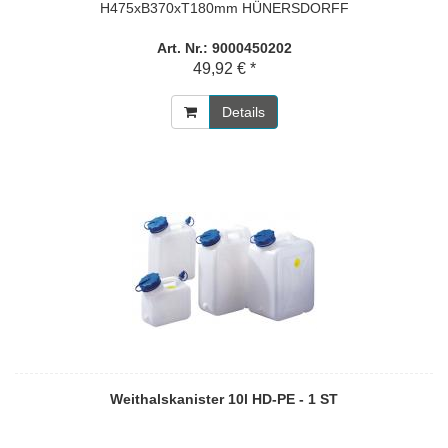
H475xB370xT180mm HÜNERSDORFF
Art. Nr.: 9000450202
49,92 € *
Details
Weithalskanister 10l HD-PE - 1 ST