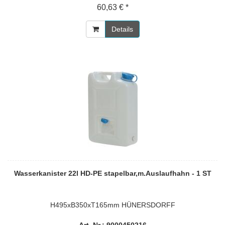
60,63 € *
Details
Wasserkanister 22l HD-PE stapelbar,m.Auslaufhahn - 1 ST
H495xB350xT165mm HÜNERSDORFF
Art. Nr.: 9000450216