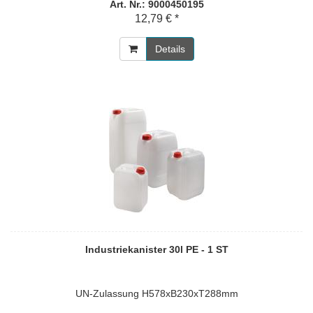
Art. Nr.: 9000450195
12,79 € *
Details
Industriekanister 30l PE - 1 ST
UN-Zulassung H578xB230xT288mm