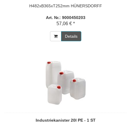
H482xB365xT252mm HÜNERSDORFF
Art. Nr.: 9000450203
57,06 € *
Details
Industriekanister 20l PE - 1 ST