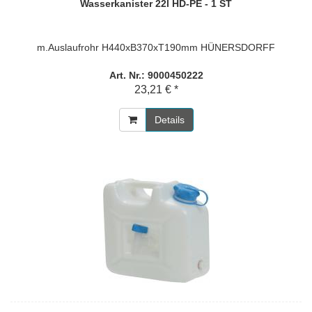
Wasserkanister 22l HD-PE - 1 ST
m.Auslaufrohr H440xB370xT190mm HÜNERSDORFF
Art. Nr.: 9000450222
23,21 € *
Details