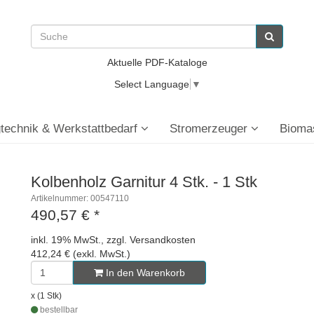
Aktuelle PDF-Kataloge
Select Language
▼
technik & Werkstattbedarf
Stromerzeuger
Bioma
Kolbenholz Garnitur 4 Stk. - 1 Stk
Artikelnummer: 00547110
490,57 €
*
inkl. 19% MwSt., zzgl. Versandkosten
412,24 € (exkl. MwSt.)
In den Warenkorb
x (1 Stk)
bestellbar