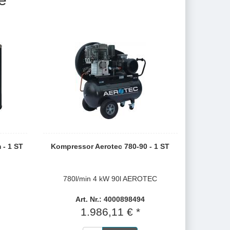
- 1 ST
Kompressor Aerotec 780-90 - 1 ST
780l/min 4 kW 90l AEROTEC
Art. Nr.: 4000898494
1.986,11 € *