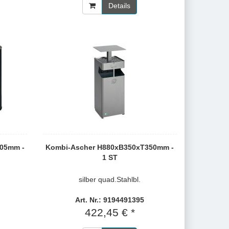
Details
705mm -
Kombi-Ascher H880xB350xT350mm -
1 ST
silber quad.Stahlbl.
Art. Nr.: 9194491395
422,45 € *