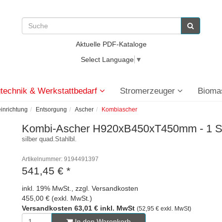
Aktuelle PDF-Kataloge
Select Language
▼
technik & Werkstattbedarf
Stromerzeuger
Bioma
einrichtung
Entsorgung
Ascher
Kombiascher
Kombi-Ascher H920xB450xT450mm - 1 
silber quad.Stahlbl.
Artikelnummer: 9194491397
541,45 €
*
inkl. 19% MwSt., zzgl. Versandkosten
455,00 € (exkl. MwSt.)
Versandkosten 63,01 € inkl. MwSt
(52,95 € exkl. MwSt)
In den Warenkorb