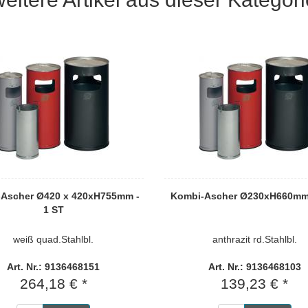
Ascher Ø420 x 420xH755mm -
Kombi-Ascher Ø230xH660mm 
1 ST
weiß quad.Stahlbl.
anthrazit rd.Stahlbl.
Art. Nr.: 9136468151
Art. Nr.: 9136468103
264,18 € *
139,23 € *