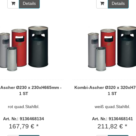
Details
Details
Ascher Ø230 x 230xH665mm -
Kombi-Ascher Ø320 x 320xH
1 ST
1 ST
rot quad.Stahlbl.
weiß quad.Stahlbl.
Art. Nr.: 9136468134
Art. Nr.: 9136468141
167,79 € *
211,82 € *