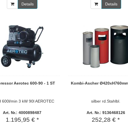
Details
Details
essor Aerotec 600-90 - 1 ST
Kombi-Ascher Ø420xH760mm 
 600l/min 3 kW 90l AEROTEC
silber rd.Stahlbl.
Art. Nr.: 4000898487
Art. Nr.: 9136468126
1.195,95 € *
252,28 € *