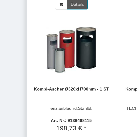
Details
Kombi-Ascher Ø320xH700mm - 1 ST
Kompr
enzianblau rd.Stahlbl.
TECH
Art. Nr.: 9136468115
198,73 € *