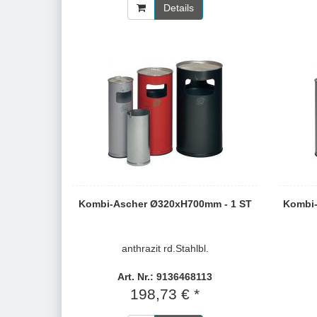
Details
Kombi-Ascher Ø320xH700mm - 1 ST
Kombi-
anthrazit rd.Stahlbl.
Art. Nr.: 9136468113
198,73 € *