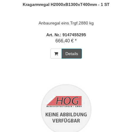
Kragarmregal H2000xB1300xT400mm - 1 ST
Anbauregal eins.Trgf.2880 kg
Art. Nr.: 9147455295
666,40 € *
Details