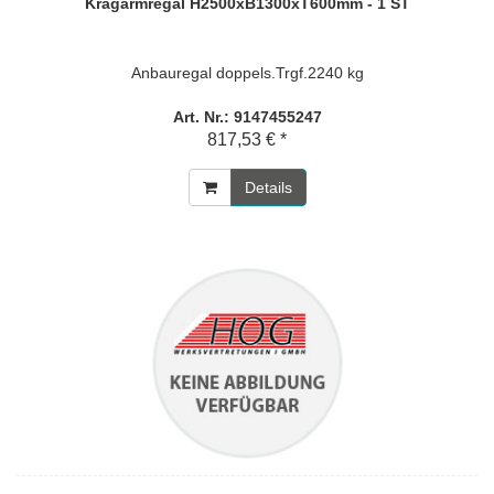
Kragarmregal H2500xB1300xT600mm - 1 ST
Anbauregal doppels.Trgf.2240 kg
Art. Nr.: 9147455247
817,53 € *
Details