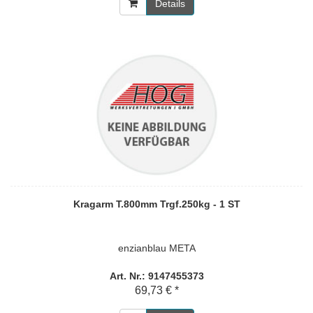
Details
Kragarm T.800mm Trgf.250kg - 1 ST
enzianblau META
Art. Nr.: 9147455373
69,73 € *