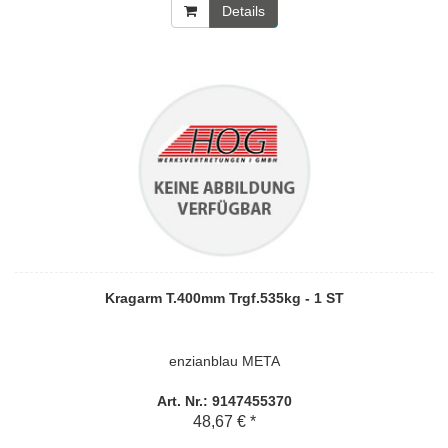
Details
Kragarm T.400mm Trgf.535kg - 1 ST
enzianblau META
Art. Nr.: 9147455370
48,67 € *