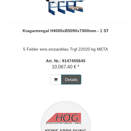
Kragarmregal H4000xB5090xT800mm - 1 ST
5 Felder eins.enzianblau Trgf.22020 kg META
Art. Nr.: 9147455645
10.067,40 € *
Details