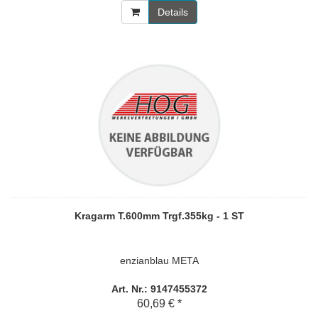
Details
Kragarm T.600mm Trgf.355kg - 1 ST
enzianblau META
Art. Nr.: 9147455372
60,69 € *