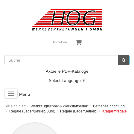
Anmelden
Aktuelle PDF-Kataloge
Select Language
▼
Toggle
Menü
navigation
Sie sind hier:
Werkzeugtechnik & Werkstattbedarf
Betriebseinrichtung
Regale (Lager/Betrieb/Büro)
Regale (Lager/Betrieb)
Kragarmregale