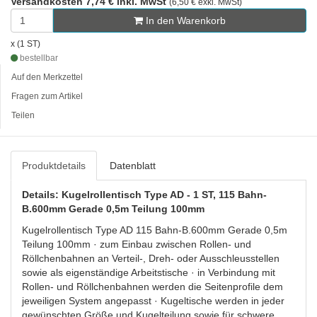
Versandkosten 7,74 € inkl. MwSt
(6,50 € exkl. MwSt)
In den Warenkorb
x (1 ST)
bestellbar
Auf den Merkzettel
Fragen zum Artikel
Teilen
Produktdetails
Datenblatt
Details: Kugelrollentisch Type AD - 1 ST, 115 Bahn-
B.600mm Gerade 0,5m Teilung 100mm
Kugelrollentisch Type AD 115 Bahn-B.600mm Gerade 0,5m
Teilung 100mm · zum Einbau zwischen Rollen- und
Röllchenbahnen an Verteil-, Dreh- oder Ausschleusstellen
sowie als eigenständige Arbeitstische · in Verbindung mit
Rollen- und Röllchenbahnen werden die Seitenprofile dem
jeweiligen System angepasst · Kugeltische werden in jeder
gewünschten Größe und Kugelteilung sowie für schwere