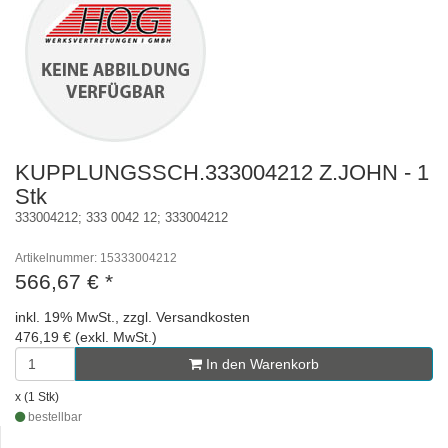
KUPPLUNGSSCH.333004212 Z.JOHN - 1
Stk
333004212; 333 0042 12; 333004212
Artikelnummer: 15333004212
566,67 €
*
inkl. 19% MwSt., zzgl. Versandkosten
476,19 € (exkl. MwSt.)
In den Warenkorb
x (1 Stk)
bestellbar