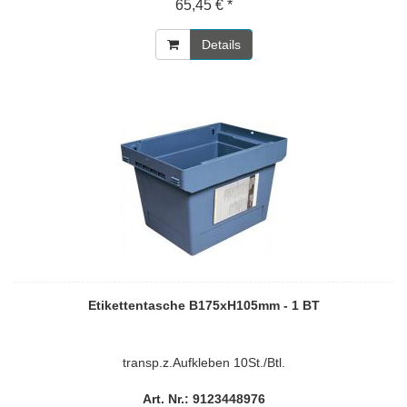
65,45 € *
Details
Etikettentasche B175xH105mm - 1 BT
transp.z.Aufkleben 10St./Btl.
Art. Nr.: 9123448976