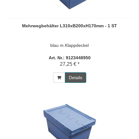
Mehrwegbehälter L310xB200xH170mm - 1 ST
blau m.Klappdeckel
Art. Nr.: 9123448950
27,25 € *
Details