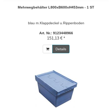
Mehrwegbehälter L800xB600xH453mm - 1 ST
blau m.Klappdeckel u.Rippenboden
Art. Nr.: 9123448966
151,13 € *
Details