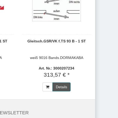
 1 ST
Gleitsch.GSR/VK f.TS 93 B - 1 ST
A
weiß 9016 Bands.DORMAKABA
Art. Nr.: 3000207234
313,57 € *
Details
EWSLETTER