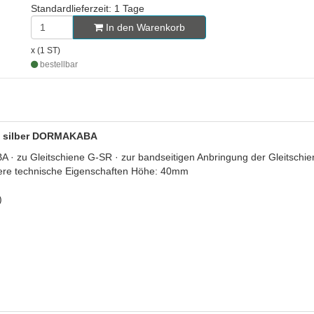
Standardlieferzeit: 1 Tage
In den Warenkorb
x (1 ST)
bestellbar
ST, silber DORMAKABA
· zu Gleitschiene G-SR · zur bandseitigen Anbringung der Gleitschi
itere technische Eigenschaften Höhe: 40mm
)