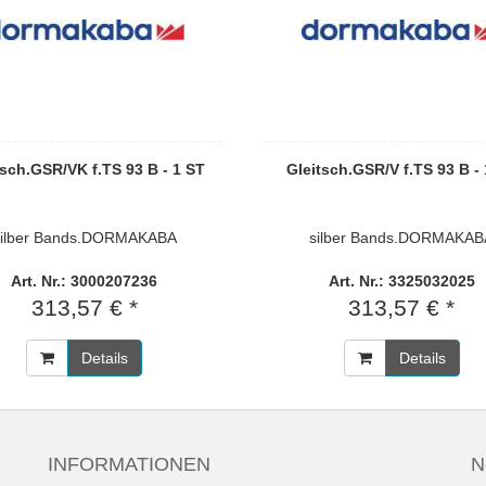
tsch.GSR/VK f.TS 93 B - 1 ST
Gleitsch.GSR/V f.TS 93 B -
silber Bands.DORMAKABA
silber Bands.DORMAKAB
Art. Nr.: 3000207236
Art. Nr.: 3325032025
313,57 € *
313,57 € *
Details
Details
INFORMATIONEN
N