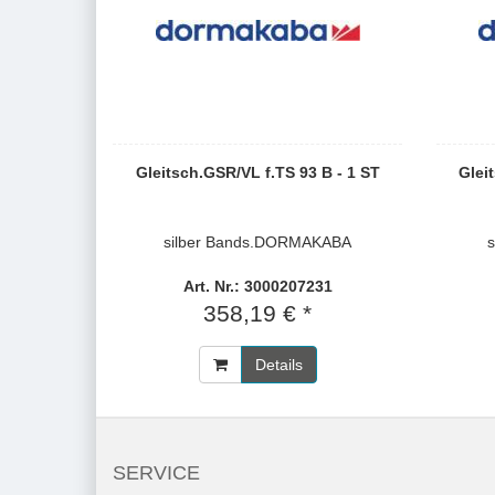
Gleitsch.GSR/VL f.TS 93 B - 1 ST
Glei
silber Bands.DORMAKABA
Art. Nr.: 3000207231
358,19 € *
Details
SERVICE