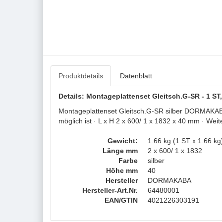
Produktdetails
Datenblatt
Details: Montageplattenset Gleitsch.G-SR - 1 
Montageplattenset Gleitsch.G-SR silber DORMAKABA 
möglich ist · L x H 2 x 600/ 1 x 1832 x 40 mm · We
Gewicht:
1.66 kg (1 ST x 1.66 kg
Länge mm
2 x 600/ 1 x 1832
Farbe
silber
Höhe mm
40
Hersteller
DORMAKABA
Hersteller-Art.Nr.
64480001
EAN/GTIN
4021226303191