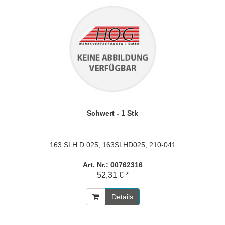
Schwert - 1 Stk
163 SLH D 025; 163SLHD025; 210-041
Art. Nr.: 00762316
52,31 € *
Details