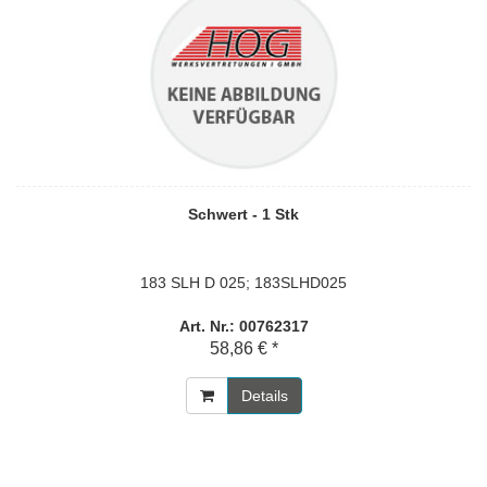
Schwert - 1 Stk
183 SLH D 025; 183SLHD025
Art. Nr.: 00762317
58,86 € *
Details