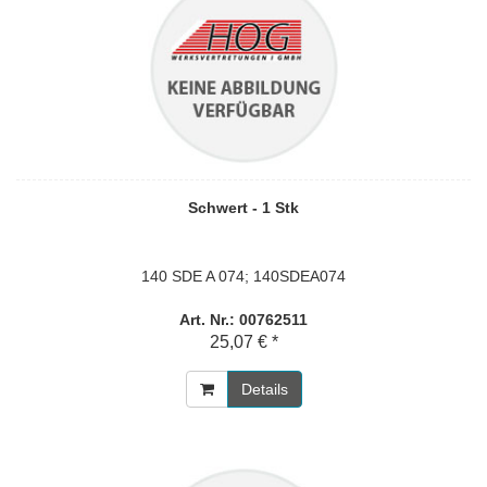
Schwert - 1 Stk
140 SDE A 074; 140SDEA074
Art. Nr.: 00762511
25,07 € *
Details