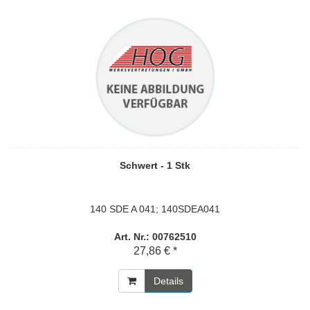
Schwert - 1 Stk
140 SDE A 041; 140SDEA041
Art. Nr.: 00762510
27,86 € *
Details