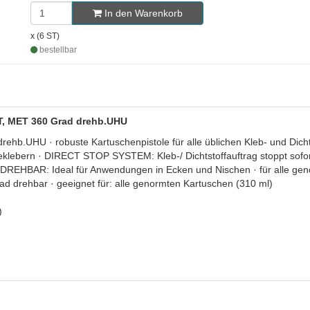
In den Warenkorb
x (6 ST)
bestellbar
T, MET 360 Grad drehb.UHU
UHU · robuste Kartuschenpistole für alle üblichen Kleb- und Dichtst
klebern · DIRECT STOP SYSTEM: Kleb-/ Dichtstoffauftrag stoppt sofort
60° DREHBAR: Ideal für Anwendungen in Ecken und Nischen · für alle ge
d drehbar · geeignet für: alle genormten Kartuschen (310 ml)
)