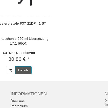
sierpistole FX7-21DP - 1 ST
artuschen b.220 ml Übersetzung
17:1 IRION
Art. Nr.: 4000356200
80,86 € *
Details
INFORMATIONEN
N
Di
Über uns
Ih
Impressum