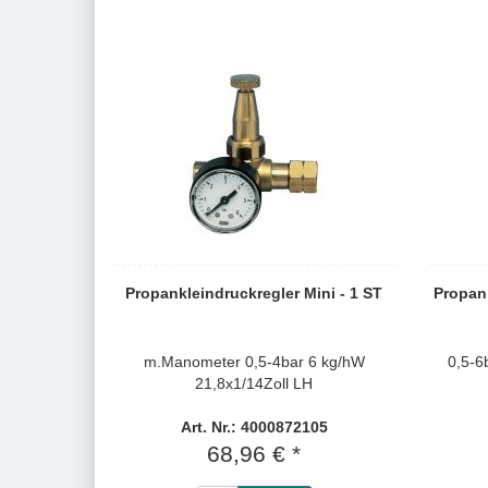
Propankleindruckregler Mini - 1 ST
Propan
m.Manometer 0,5-4bar 6 kg/hW
0,5-6
21,8x1/14Zoll LH
Art. Nr.: 4000872105
68,96 € *