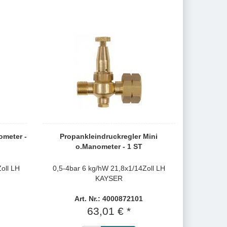
ometer -
Propankleindruckregler Mini
o.Manometer - 1 ST
oll LH
0,5-4bar 6 kg/hW 21,8x1/14Zoll LH
KAYSER
Art. Nr.: 4000872101
63,01 € *