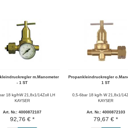
kleindruckregler m.Manometer
Propankleindruckregler o.Man
- 1 ST
1 ST
bar 18 kg/hW 21,8x1/14Zoll LH
0,5-6bar 18 kg/h W 21,8x1/14Z
KAYSER
KAYSER
Art. Nr.: 4000872107
Art. Nr.: 4000872103
92,76 € *
79,67 € *