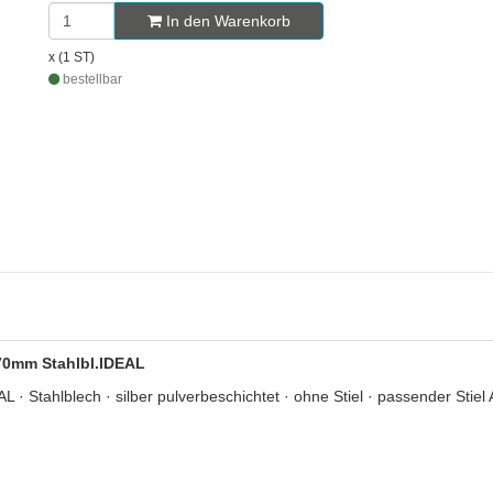
In den Warenkorb
x (1 ST)
bestellbar
270mm Stahlbl.IDEAL
 Stahlblech · silber pulverbeschichtet · ohne Stiel · passender Stiel 