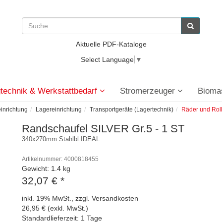
Aktuelle PDF-Kataloge
Select Language
▼
technik & Werkstattbedarf
Stromerzeuger
Bioma
einrichtung
Lagereinrichtung
Transportgeräte (Lagertechnik)
Räder und Rol
Randschaufel SILVER Gr.5 - 1 ST
340x270mm Stahlbl.IDEAL
Artikelnummer: 4000818455
Gewicht: 1.4 kg
32,07 €
*
inkl. 19% MwSt., zzgl. Versandkosten
26,95 € (exkl. MwSt.)
Standardlieferzeit: 1 Tage