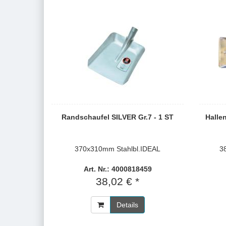
Randschaufel SILVER Gr.7 - 1 ST
Halle
370x310mm Stahlbl.IDEAL
3
Art. Nr.: 4000818459
38,02 € *
Details