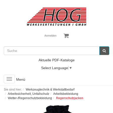
Anmelden
Aktuelle PDF-Kataloge
Select Language
▼
Toggle
Menü
navigation
Sie sind hier:
Werkzeugtechnik & Werkstattbedarf
Arbeitssicherheit, Unfallschutz
Arbeitsbekleidung
Wetter-/Regenschutzbekleidung
Regenschutzjacken