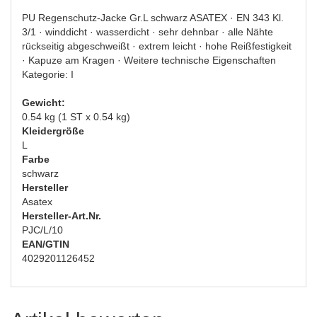
PU Regenschutz-Jacke Gr.L schwarz ASATEX · EN 343 Kl.
3/1 · winddicht · wasserdicht · sehr dehnbar · alle Nähte
rückseitig abgeschweißt · extrem leicht · hohe Reißfestigkeit
· Kapuze am Kragen · Weitere technische Eigenschaften
Kategorie: I
Gewicht:
0.54 kg (1 ST x 0.54 kg)
Kleidergröße
L
Farbe
schwarz
Hersteller
Asatex
Hersteller-Art.Nr.
PJC/L/10
EAN/GTIN
4029201126452