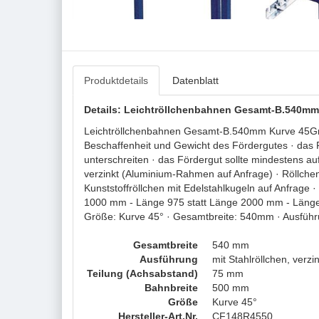
Produktdetails
Datenblatt
Details: Leichtröllchenbahnen Gesamt-B.540mm 
Leichtröllchenbahnen Gesamt-B.540mm Kurve 45Grad
Beschaffenheit und Gewicht des Fördergutes · das F
unterschreiten · das Fördergut sollte mindestens au
verzinkt (Aluminium-Rahmen auf Anfrage) · Röllchen
Kunststoffröllchen mit Edelstahlkugeln auf Anfrage 
1000 mm - Länge 975 statt Länge 2000 mm - Länge 
Größe: Kurve 45° · Gesamtbreite: 540mm · Ausführun
Gesamtbreite
540 mm
Ausführung
mit Stahlröllchen, verzin
Teilung (Achsabstand)
75 mm
Bahnbreite
500 mm
Größe
Kurve 45°
Hersteller-Art.Nr.
CF148R4550