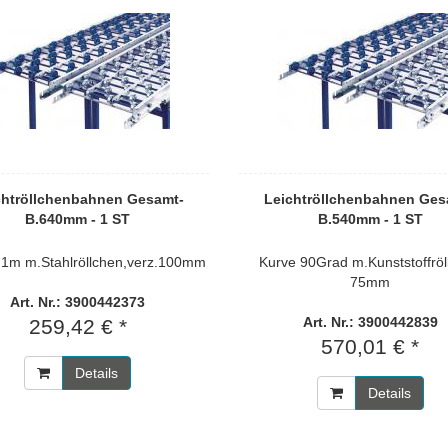
chtröllchenbahnen Gesamt-
Leichtröllchenbahnen Ges
B.640mm - 1 ST
B.540mm - 1 ST
1m m.Stahlröllchen,verz.100mm
Kurve 90Grad m.Kunststoffröl
75mm
Art. Nr.: 3900442373
Art. Nr.: 3900442839
259,42 € *
570,01 € *
Details
Details