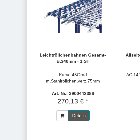
Leichtröllchenbahnen Gesamt-
Allsei
B.340mm - 1 ST
Kurve 45Grad
AC 14
m.Stahlröllchen,verz.75mm
Art. Nr.: 3900442386
270,13 € *
Details