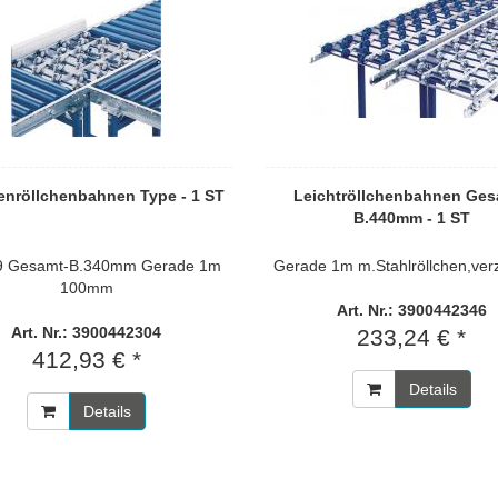
tenröllchenbahnen Type - 1 ST
Leichtröllchenbahnen Ges
B.440mm - 1 ST
9 Gesamt-B.340mm Gerade 1m
Gerade 1m m.Stahlröllchen,ve
100mm
Art. Nr.: 3900442346
Art. Nr.: 3900442304
233,24 € *
412,93 € *
Details
Details