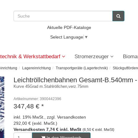
Aktuelle PDF-Kataloge
Select Language
▼
technik & Werkstattbedarf
Stromerzeuger
Bioma
einrichtung
Lagereinrichtung
Transportgeräte (Lagertechnik)
Stückgutförder
Leichtröllchenbahnen Gesamt-B.540mm -
Kurve 45Grad m.Stahlröllchen,verz.75mm
Artikelnummer: 3900442396
347,48 €
*
inkl. 19% MwSt., zzgl. Versandkosten
292,00 € (exkl. MwSt.)
Versandkosten 7,74 € inkl. MwSt
(6,50 € exkl. MwSt)
In den Warenkorb