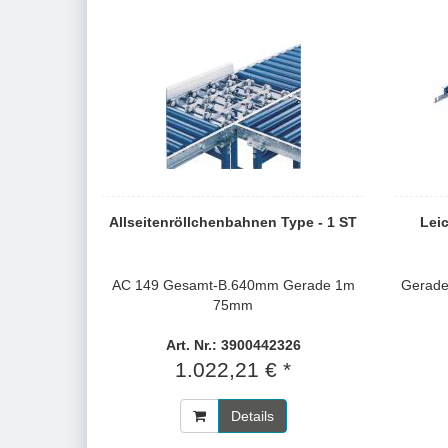
Allseitenröllchenbahnen Type - 1 ST
Lei
AC 149 Gesamt-B.640mm Gerade 1m
Gerade
75mm
Art. Nr.: 3900442326
1.022,21 € *
Details