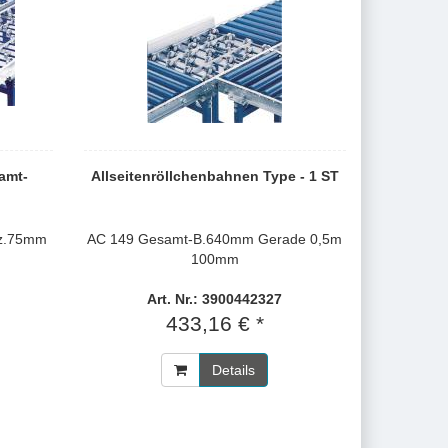
amt-
Allseitenröllchenbahnen Type - 1 ST
rz.75mm
AC 149 Gesamt-B.640mm Gerade 0,5m
100mm
Art. Nr.: 3900442327
433,16 € *
Details