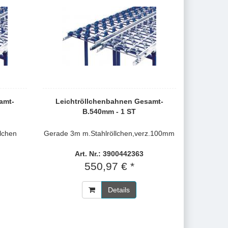
amt-
Leichtröllchenbahnen Gesamt-
B.540mm - 1 ST
lchen
Gerade 3m m.Stahlröllchen,verz.100mm
Art. Nr.: 3900442363
550,97 € *
Details