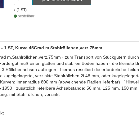
x (1 ST)
bestellbar
- 1 ST, Kurve 45Grad m.Stahlröllchen,verz.75mm
 m.Stahlröllchen,verz.75mm · zum Transport von Stückgütern durch Sc
ördergut muß einen glatten und stabilen Boden haben · die kleinste B
f 3 Röllchenachsen aufliegen · hieraus resultiert die erforderliche Te
: kugelgelagerte, verzinkte Stahlröllchen Ø 48 mm, oder kugelgelagerte
· Kurven: Innenradius 800 mm (abweichende Radien lieferbar) · ¹Hinwei
1950 · zusätzlich lieferbare Achsabstände: 50 mm, 125 mm, 150 mm 
g: mit Stahlröllchen, verzinkt
kt