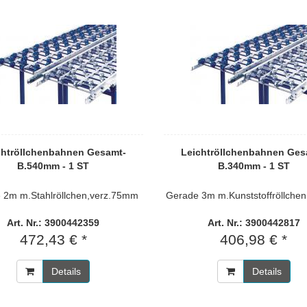
chtröllchenbahnen Gesamt-
Leichtröllchenbahnen Ges
B.540mm - 1 ST
B.340mm - 1 ST
 2m m.Stahlröllchen,verz.75mm
Gerade 3m m.Kunststoffröllch
Art. Nr.: 3900442359
Art. Nr.: 3900442817
472,43 € *
406,98 € *
Details
Details